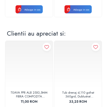
Adauga in cos
Adauga in cos
Clientii au apreciat si:
TEAVA PPR ALB 25X3,5MM
Tub drenaj d,110 gofrat
FIBRA COMPOZITA
360grd, Dublustrat
10033025004
verde/negru 110152 Drainkit
11,00 RON
33,25 RON
VALDUOTHERM VALROM