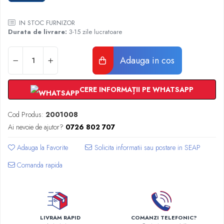
Radiatoare Otel Vogel&Noot
Radiatoare Otel Korado
IN STOC FURNIZOR
Radiatoare de Baie Purmo Banga
Durata de livrare:
3-15 zile lucratoare
Automatizare Termostate
Detectoare
Adauga in cos
Termostate centrala ambient
Detectoare de gaz si electrovalve
CERE INFORMAȚII PE WHATSAPP
Detectoare de inundatie
Automatizari centrala termica
Cod Produs:
2001008
Stabilizatoare de tensiune
Ai nevoie de ajutor?
0726 802 707
Panouri solare apa calda
Adauga la Favorite
Accesorii panouri solare apa calda
Kituri panouri solare apa calda
Comanda rapida
Panouri solare nepresurizate
Automatizari panouri solare
Teava flexibila inox si fitinguri panouri
solare
LIVRAM RAPID
COMANZI TELEFONIC?
Grupuri de pompare panouri solare