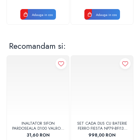
Adauga in cos
Adauga in cos
Recomandam si:
INALTATOR SIFON
SET CADA DUS CU BATERIE
PARDOSEALA D100 VALROM
FERRO FIESTA NP79-BFI13U
17001900004
CROM
31,60 RON
998,00 RON