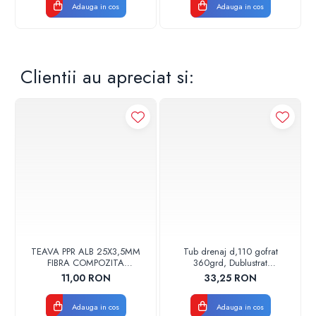
Adauga in cos
Adauga in cos
Clientii au apreciat si:
TEAVA PPR ALB 25X3,5MM
Tub drenaj d,110 gofrat
FIBRA COMPOZITA
360grd, Dublustrat
10033025004
verde/negru 110152 Drainkit
11,00 RON
33,25 RON
VALDUOTHERM VALROM
Adauga in cos
Adauga in cos