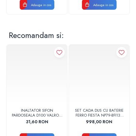
Adauga in cos
Adauga in cos
Recomandam si:
INALTATOR SIFON
SET CADA DUS CU BATERIE
PARDOSEALA D100 VALROM
FERRO FIESTA NP79-BFI13U
17001900004
CROM
31,60 RON
998,00 RON