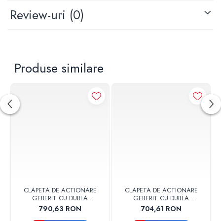
Potrivit pentru utilizarea etajerelor: Nu
Review-uri
(0)
Serie: OVATE
Tip de actionare: Mecanic
Produse similare
CLAPETA DE ACTIONARE
CLAPETA DE ACTIONARE
GEBERIT CU DUBLA
GEBERIT CU DUBLA
ACTIONARE SIGMA30
ACTIONARE SIGMA30
790,63 RON
704,61 RON
NEGRU MAT
NEGRU MAT/CROM LUCIOS