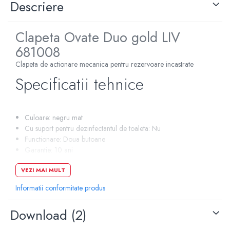
Descriere
Pompe de caldura
Centrale peleti lemn
Clapeta Ovate Duo gold LIV
681008
Clapeta de actionare mecanica pentru rezervoare incastrate
Specificatii tehnice
Culoare: negru mat
Cu suport pentru dezinfectantul de toaleta: Nu
Functionare: Doua butoane
Garantie: 10 ani
Lungime: 255 mm
VEZI MAI MULT
Latime: 170 mm
Inaltime: 18 mm
Informatii conformitate produs
Material: Plastic
Potrivit pentru functionare frontala: Da
Download (2)
Potrivit pentru pisoar: Nu
Potrivit pentru toalete suspendate: Da