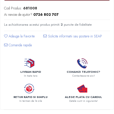
Radiatoare Otel Vogel&Noot
Radiatoare Otel Korado
Cod Produs:
681008
Ai nevoie de ajutor?
0726 802 707
Radiatoare de Baie Purmo Banga
Automatizare Termostate
La achizitionarea acestui produs primiti
2
puncte de fidelitate
Detectoare
Termostate centrala ambient
Adauga la Favorite
Detectoare de gaz si electrovalve
Comanda rapida
Detectoare de inundatie
Automatizari centrala termica
Stabilizatoare de tensiune
Panouri solare apa calda
LIVRAM RAPID
COMANZI TELEFONIC?
Accesorii panouri solare apa calda
In toata tara
Contacteaza-ne aici!
Kituri panouri solare apa calda
Panouri solare nepresurizate
Automatizari panouri solare
RETUR RAPID SI SIMPLU
ALEGE PLATA CU CARDUL
In termen de 14 zile
Datele sunt in siguranta!
Teava flexibila inox si fitinguri panouri
solare
Grupuri de pompare panouri solare