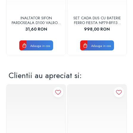
INALTATOR SIFON
SET CADA DUS CU BATERIE
PARDOSEALA D100 VALROM
FERRO FIESTA NP79-BFI13U
17001900004
CROM
31,60 RON
998,00 RON
Adauga in cos
Adauga in cos
Clientii au apreciat si: