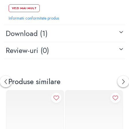
Actionare din fata
VEZI MAI MULT
Lungime: 24.6 cm
Informatii conformitate produs
Inaltim: 16.4 cm
Grosime: 1.2 cm
Download (1)
Review-uri
(0)
Produse similare