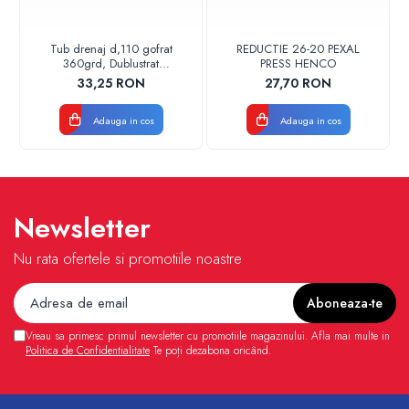
Tub drenaj d,110 gofrat
REDUCTIE 26-20 PEXAL
360grd, Dublustrat
PRESS HENCO
verde/negru 110152 Drainkit
33,25 RON
27,70 RON
Adauga in cos
Adauga in cos
Newsletter
Nu rata ofertele si promotiile noastre
Vreau sa primesc primul newsletter cu promotiile magazinului. Afla mai multe in
Politica de Confidentialitate
Te poți dezabona oricând.