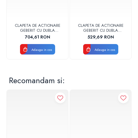
CLAPETA DE ACTIONARE
CLAPETA DE ACTIONARE
GEBERIT CU DUBLA
GEBERIT CU DUBLA
ACTIONARE SIGMA30
ACTIONARE SIGMA30
704,61 RON
529,69 RON
NEGRU MAT/CROM LUCIOS
ALB/AURIU
Adauga in cos
Adauga in cos
Recomandam si: