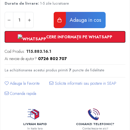
Radiatoare Otel Vogel&Noot
Durata de livrare:
1-5 zile lucratoare
Radiatoare Otel Korado
Radiatoare de Baie Purmo Banga
Adauga in cos
Automatizare Termostate
Detectoare
CERE INFORMAȚII PE WHATSAPP
Termostate centrala ambient
Detectoare de gaz si electrovalve
Cod Produs:
115.883.16.1
Detectoare de inundatie
Ai nevoie de ajutor?
0726 802 707
Automatizari centrala termica
Stabilizatoare de tensiune
La achizitionarea acestui produs primiti
7
puncte de fidelitate
Panouri solare apa calda
Adauga la Favorite
Accesorii panouri solare apa calda
Kituri panouri solare apa calda
Comanda rapida
Panouri solare nepresurizate
Automatizari panouri solare
Teava flexibila inox si fitinguri panouri
solare
LIVRAM RAPID
COMANZI TELEFONIC?
In toata tara
Contacteaza-ne aici!
Grupuri de pompare panouri solare