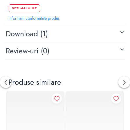
Actionare din fata
VEZI MAI MULT
Lungime: 24.6 cm
Informatii conformitate produs
Inaltim: 16.4 cm
Grosime: 1.2 cm
Download (1)
Review-uri
(0)
Produse similare