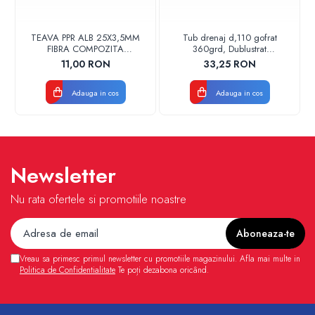
TEAVA PPR ALB 25X3,5MM
Tub drenaj d,110 gofrat
FIBRA COMPOZITA
360grd, Dublustrat
10033025004
verde/negru 110152 Drainkit
11,00 RON
33,25 RON
VALDUOTHERM VALROM
Adauga in cos
Adauga in cos
Newsletter
Nu rata ofertele si promotiile noastre
Vreau sa primesc primul newsletter cu promotiile magazinului. Afla mai multe in
Politica de Confidentialitate
Te poți dezabona oricând.