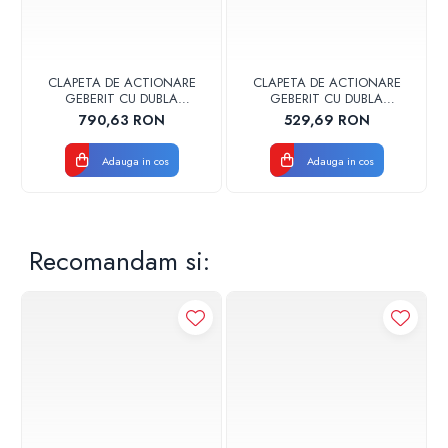
CLAPETA DE ACTIONARE
CLAPETA DE ACTIONARE
GEBERIT CU DUBLA
GEBERIT CU DUBLA
ACTIONARE SIGMA30
ACTIONARE SIGMA30
790,63 RON
529,69 RON
NEGRU MAT
ALB/AURIU
Adauga in cos
Adauga in cos
Recomandam si: