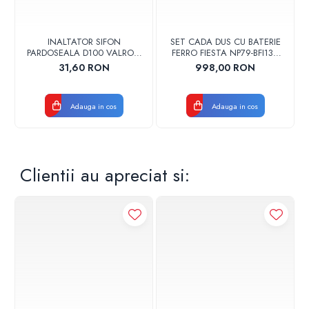
INALTATOR SIFON
SET CADA DUS CU BATERIE
PARDOSEALA D100 VALROM
FERRO FIESTA NP79-BFI13U
17001900004
CROM
31,60 RON
998,00 RON
Adauga in cos
Adauga in cos
Clientii au apreciat si: