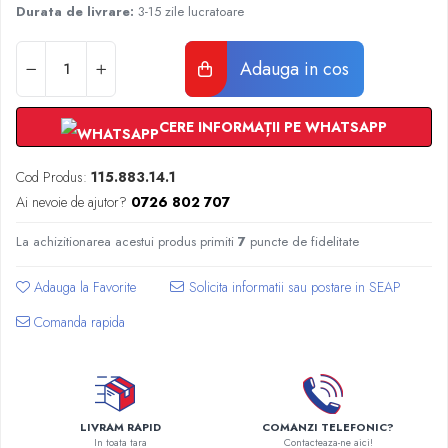
Radiatoare Otel Vogel&Noot
Durata de livrare:
3-15 zile lucratoare
Radiatoare Otel Korado
Radiatoare de Baie Purmo Banga
Adauga in cos
Automatizare Termostate
Detectoare
CERE INFORMAȚII PE WHATSAPP
Termostate centrala ambient
Detectoare de gaz si electrovalve
Cod Produs:
115.883.14.1
Detectoare de inundatie
Ai nevoie de ajutor?
0726 802 707
Automatizari centrala termica
Stabilizatoare de tensiune
La achizitionarea acestui produs primiti
7
puncte de fidelitate
Panouri solare apa calda
Adauga la Favorite
Accesorii panouri solare apa calda
Kituri panouri solare apa calda
Comanda rapida
Panouri solare nepresurizate
Automatizari panouri solare
Teava flexibila inox si fitinguri panouri
solare
LIVRAM RAPID
COMANZI TELEFONIC?
In toata tara
Contacteaza-ne aici!
Grupuri de pompare panouri solare