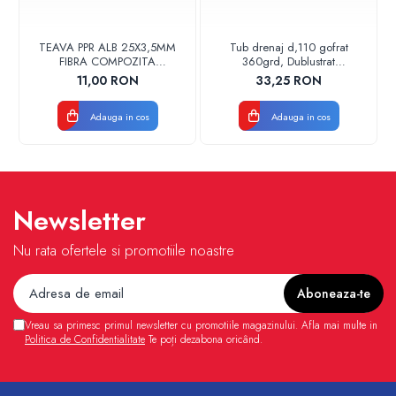
TEAVA PPR ALB 25X3,5MM
Tub drenaj d,110 gofrat
FIBRA COMPOZITA
360grd, Dublustrat
10033025004
verde/negru 110152 Drainkit
11,00 RON
33,25 RON
VALDUOTHERM VALROM
Adauga in cos
Adauga in cos
Newsletter
Nu rata ofertele si promotiile noastre
Vreau sa primesc primul newsletter cu promotiile magazinului. Afla mai multe in
Politica de Confidentialitate
Te poți dezabona oricând.