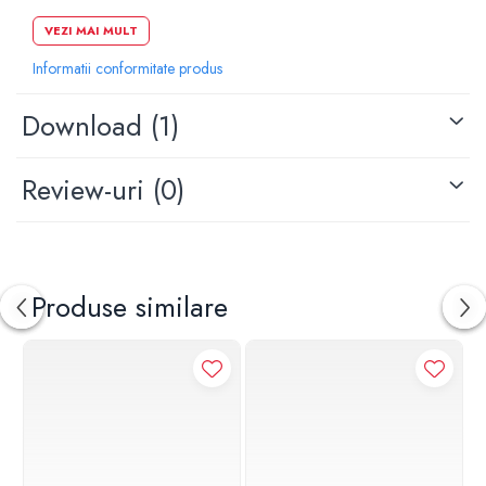
Actionare din fata
VEZI MAI MULT
Lungime: 24.6 cm
Informatii conformitate produs
Inaltim: 16.4 cm
Grosime: 1.2 cm
Download (1)
Review-uri
(0)
Produse similare