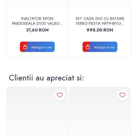
INALTATOR SIFON
SET CADA DUS CU BATERIE
PARDOSEALA D100 VALROM
FERRO FIESTA NP79-BFI13U
17001900004
CROM
31,60 RON
998,00 RON
Adauga in cos
Adauga in cos
Clientii au apreciat si: