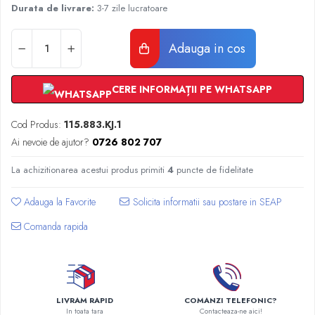
Radiatoare Otel Vogel&Noot
Durata de livrare:
3-7 zile lucratoare
Radiatoare Otel Korado
Radiatoare de Baie Purmo Banga
Adauga in cos
Automatizare Termostate
Detectoare
CERE INFORMAȚII PE WHATSAPP
Termostate centrala ambient
Detectoare de gaz si electrovalve
Cod Produs:
115.883.KJ.1
Detectoare de inundatie
Ai nevoie de ajutor?
0726 802 707
Automatizari centrala termica
Stabilizatoare de tensiune
La achizitionarea acestui produs primiti
4
puncte de fidelitate
Panouri solare apa calda
Adauga la Favorite
Accesorii panouri solare apa calda
Kituri panouri solare apa calda
Comanda rapida
Panouri solare nepresurizate
Automatizari panouri solare
Teava flexibila inox si fitinguri panouri
solare
LIVRAM RAPID
COMANZI TELEFONIC?
In toata tara
Contacteaza-ne aici!
Grupuri de pompare panouri solare