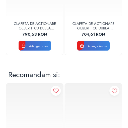
CLAPETA DE ACTIONARE
CLAPETA DE ACTIONARE
GEBERIT CU DUBLA
GEBERIT CU DUBLA
ACTIONARE SIGMA30
ACTIONARE SIGMA30
790,63 RON
704,61 RON
NEGRU MAT
NEGRU MAT/CROM LUCIOS
Adauga in cos
Adauga in cos
Recomandam si: