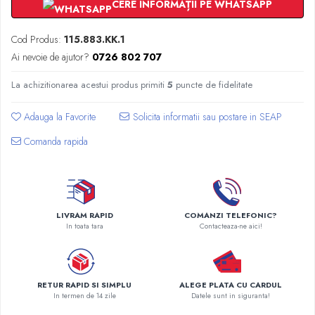
Radiatoare Otel Vogel&Noot
CERE INFORMAȚII PE WHATSAPP
Radiatoare Otel Korado
Cod Produs:
115.883.KK.1
Radiatoare de Baie Purmo Banga
Ai nevoie de ajutor?
0726 802 707
Automatizare Termostate
Detectoare
La achizitionarea acestui produs primiti
5
puncte de fidelitate
Termostate centrala ambient
Detectoare de gaz si electrovalve
Adauga la Favorite
Detectoare de inundatie
Comanda rapida
Automatizari centrala termica
Stabilizatoare de tensiune
Panouri solare apa calda
Accesorii panouri solare apa calda
LIVRAM RAPID
COMANZI TELEFONIC?
Kituri panouri solare apa calda
In toata tara
Contacteaza-ne aici!
Panouri solare nepresurizate
Automatizari panouri solare
Teava flexibila inox si fitinguri panouri
RETUR RAPID SI SIMPLU
ALEGE PLATA CU CARDUL
solare
In termen de 14 zile
Datele sunt in siguranta!
Grupuri de pompare panouri solare