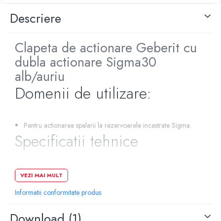
Pompe de caldura
Descriere
Centrale peleti lemn
Clapeta de actionare Geberit cu
dubla actionare Sigma30
alb/auriu
Domenii de utilizare:
Pentru actionarea spalarii la rezervoarele incastrate Sigma.
Specificatii tehnice
Actionare din fata
VEZI MAI MULT
Lungime: 24.6 cm
Informatii conformitate produs
Inaltim: 16.4 cm
Grosime: 1.2 cm
Download (1)