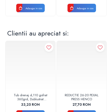
Adauga in cos
Adauga in cos
Clientii au apreciat si:
Tub drenaj d,110 gofrat
REDUCTIE 26-20 PEXAL
360grd, Dublustrat
PRESS HENCO
verde/negru 110152 Drainkit
33,25 RON
27,70 RON