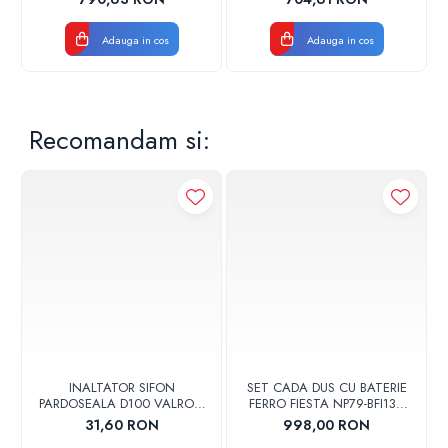
NEGRU MAT
NEGRU MAT/CROM LUCIOS
Adauga in cos
Adauga in cos
Recomandam si:
INALTATOR SIFON
SET CADA DUS CU BATERIE
PARDOSEALA D100 VALROM
FERRO FIESTA NP79-BFI13U
17001900004
CROM
31,60 RON
998,00 RON