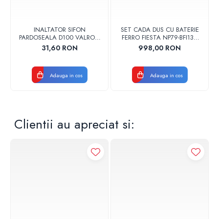
INALTATOR SIFON
SET CADA DUS CU BATERIE
PARDOSEALA D100 VALROM
FERRO FIESTA NP79-BFI13U
17001900004
CROM
31,60 RON
998,00 RON
Adauga in cos
Adauga in cos
Clientii au apreciat si: