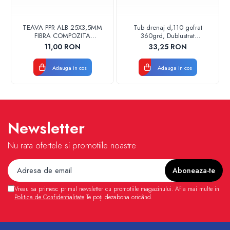
TEAVA PPR ALB 25X3,5MM
Tub drenaj d,110 gofrat
FIBRA COMPOZITA
360grd, Dublustrat
10033025004
verde/negru 110152 Drainkit
11,00 RON
33,25 RON
VALDUOTHERM VALROM
Adauga in cos
Adauga in cos
Newsletter
Nu rata ofertele si promotiile noastre
Vreau sa primesc primul newsletter cu promotiile magazinului. Afla mai multe in
Politica de Confidentialitate
Te poți dezabona oricând.