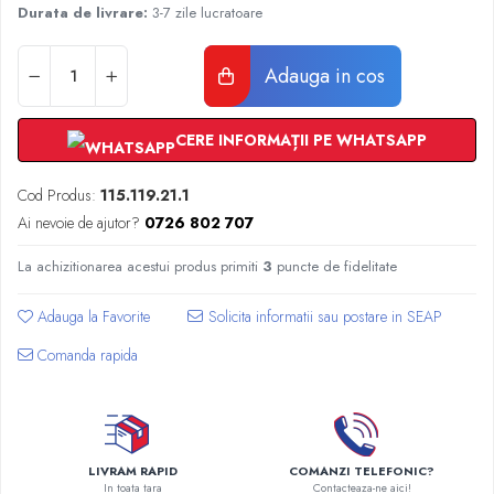
Radiatoare Otel Vogel&Noot
Durata de livrare:
3-7 zile lucratoare
Radiatoare Otel Korado
Radiatoare de Baie Purmo Banga
Adauga in cos
Automatizare Termostate
Detectoare
CERE INFORMAȚII PE WHATSAPP
Termostate centrala ambient
Detectoare de gaz si electrovalve
Cod Produs:
115.119.21.1
Detectoare de inundatie
Ai nevoie de ajutor?
0726 802 707
Automatizari centrala termica
Stabilizatoare de tensiune
La achizitionarea acestui produs primiti
3
puncte de fidelitate
Panouri solare apa calda
Adauga la Favorite
Accesorii panouri solare apa calda
Kituri panouri solare apa calda
Comanda rapida
Panouri solare nepresurizate
Automatizari panouri solare
Teava flexibila inox si fitinguri panouri
solare
LIVRAM RAPID
COMANZI TELEFONIC?
In toata tara
Contacteaza-ne aici!
Grupuri de pompare panouri solare