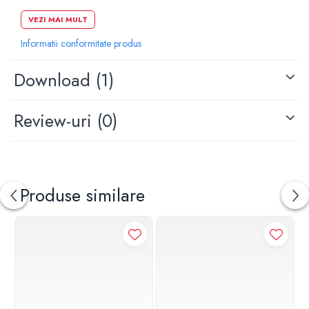
Actionare din fata
VEZI MAI MULT
Lungime: 24.6 cm
Informatii conformitate produs
Inaltim: 16.4 cm
Grosime: 2.3 cm
Download (1)
Review-uri
(0)
Produse similare