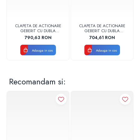
CLAPETA DE ACTIONARE
CLAPETA DE ACTIONARE
GEBERIT CU DUBLA
GEBERIT CU DUBLA
ACTIONARE SIGMA30
ACTIONARE SIGMA30
790,63 RON
704,61 RON
NEGRU MAT
NEGRU MAT/CROM LUCIOS
Adauga in cos
Adauga in cos
Recomandam si: