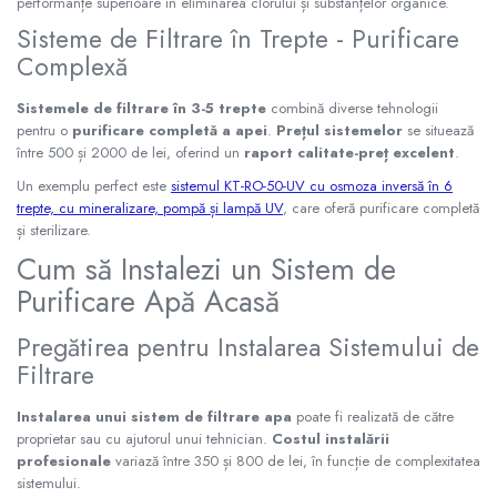
performanțe superioare în eliminarea clorului și substanțelor organice.
Sisteme de Filtrare în Trepte - Purificare
Complexă
Sistemele de filtrare în 3-5 trepte
combină diverse tehnologii
pentru o
purificare completă a apei
.
Prețul sistemelor
se situează
între 500 și 2000 de lei, oferind un
raport calitate-preț excelent
.
Un exemplu perfect este
sistemul KT-RO-50-UV cu osmoza inversă în 6
trepte, cu mineralizare, pompă și lampă UV
, care oferă purificare completă
și sterilizare.
Cum să Instalezi un Sistem de
Purificare Apă Acasă
Pregătirea pentru Instalarea Sistemului de
Filtrare
Instalarea unui sistem de filtrare apa
poate fi realizată de către
proprietar sau cu ajutorul unui tehnician.
Costul instalării
profesionale
variază între 350 și 800 de lei, în funcție de complexitatea
sistemului.