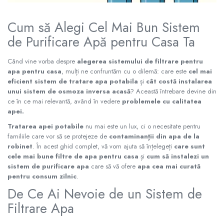
Radiatoare Otel Vogel&Noot
Radiatoare Otel Korado
Cum să Alegi Cel Mai Bun Sistem
Radiatoare de Baie Purmo Banga
de Purificare Apă pentru Casa Ta
Automatizare Termostate
Detectoare
Când vine vorba despre
alegerea sistemului de filtrare pentru
Termostate centrala ambient
apa pentru casa
, mulți ne confruntăm cu o dilemă: care este
cel mai
Detectoare de gaz si electrovalve
eficient sistem de tratare apa potabila
și
cât costă instalarea
unui sistem de osmoza inversa acasă
? Această întrebare devine din
Detectoare de inundatie
ce în ce mai relevantă, având în vedere
problemele cu calitatea
Automatizari centrala termica
apei.
Stabilizatoare de tensiune
Tratarea apei potabile
nu mai este un lux, ci o necesitate pentru
Panouri solare apa calda
familiile care vor să se protejeze de
contaminanții din apa de la
robinet
. În acest ghid complet, vă vom ajuta să înțelegeți
care sunt
Accesorii panouri solare apa calda
cele mai bune filtre de apa pentru casa
și
cum să instalezi un
Kituri panouri solare apa calda
sistem de purificare apa
care să vă ofere
apa cea mai curată
Panouri solare nepresurizate
pentru consum zilnic
.
Automatizari panouri solare
De Ce Ai Nevoie de un Sistem de
Teava flexibila inox si fitinguri panouri
Filtrare Apa
solare
Grupuri de pompare panouri solare