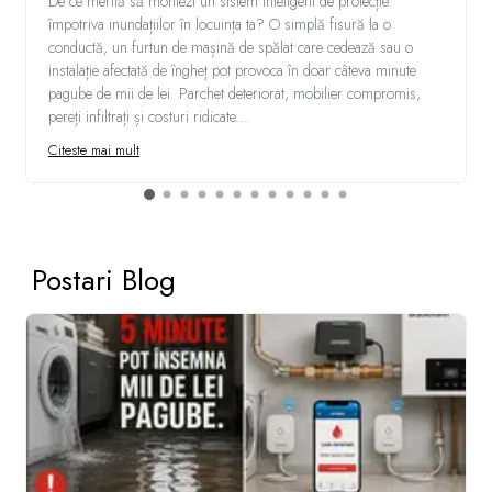
De ce merită să montezi un sistem inteligent de protecție
împotriva inundațiilor în locuința ta? O simplă fisură la o
conductă, un furtun de mașină de spălat care cedează sau o
instalație afectată de îngheț pot provoca în doar câteva minute
pagube de mii de lei. Parchet deteriorat, mobilier compromis,
pereți infiltrați și costuri ridicate...
Citeste mai mult
Postari Blog