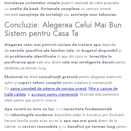
Instalarea sistemelor simple
poate fi realizată de către proprietar
cu
unelte de bază
.
Sistemele complexe
cu osmoza inversă
necesită
cunoștințe de instalații
sau
asistența unui tehnician
.
Concluzie: Alegerea Celui Mai Bun
Sistem pentru Casa Ta
Alegerea celui mai potrivit sistem de tratare apa
depinde
de
nevoile specifice ale familiei tale
, de
bugetul disponibil
și
de
problemele identificate
în apa din zona ta.
Investiția în
purificarea apei
este una dintre
cele mai inteligente decizii
pentru
sănătatea pe termen lung.
EkoInstal.ro
oferă
consultanță gratuită
pentru alegerea sistemului
optim și
suport tehnic complet
pentru instalare și mentenanță.
Cu
gama completă de sisteme de osmoza inversă
,
filtre și cartușe de
înaltă calitate
, și
accesorii pentru mentenanță
, EkoInstal este partenerul
ideal pentru apa pură în casa ta.
Apa curată nu este un lux
, ci o
necesitate fundamentală
.
Cu
tehnologiile moderne
disponibile astăzi în România prin EkoInstal,
fiecare familie poate avea acces la
apa cea mai pură
direct de la
robinet, la
costuri rezonabile
și cu
beneficii pe termen lung
pentru