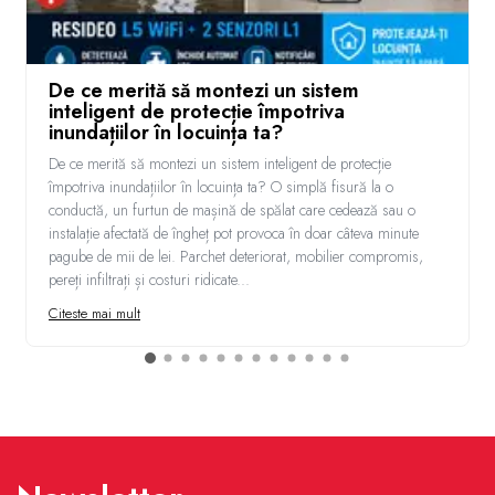
De ce merită să montezi un sistem
inteligent de protecție împotriva
inundațiilor în locuința ta?
De ce merită să montezi un sistem inteligent de protecție
împotriva inundațiilor în locuința ta? O simplă fisură la o
conductă, un furtun de mașină de spălat care cedează sau o
instalație afectată de îngheț pot provoca în doar câteva minute
pagube de mii de lei. Parchet deteriorat, mobilier compromis,
pereți infiltrați și costuri ridicate...
Citeste mai mult