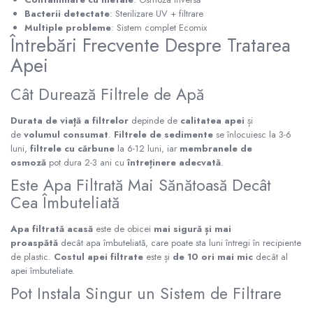
Bacterii detectate
: Sterilizare UV + filtrare
Multiple probleme
: Sistem complet Ecomix
Întrebări Frecvente Despre Tratarea
Apei
Cât Durează Filtrele de Apă
Durata de viață a filtrelor
depinde de
calitatea apei
și
de
volumul consumat
.
Filtrele de sedimente
se înlocuiesc la 3-6
luni,
filtrele cu cărbune
la 6-12 luni, iar
membranele de
osmoză
pot dura 2-3 ani cu
întreținere adecvată
.
Este Apa Filtrată Mai Sănătoasă Decât
Cea Îmbuteliată
Apa filtrată acasă
este de obicei
mai sigură și mai
proaspătă
decât apa îmbuteliată, care poate sta luni întregi în recipiente
de plastic.
Costul apei filtrate
este și
de 10 ori mai mic
decât al
apei îmbuteliate.
Pot Instala Singur un Sistem de Filtrare