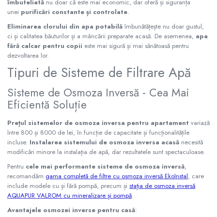
îmbuteliată
nu doar că este mai economic, dar oferă și siguranța
unei
purificări constante și controlate
.
Eliminarea clorului din apa potabilă
îmbunătățește nu doar gustul,
ci și calitatea băuturilor și a mâncării preparate acasă. De asemenea,
apa
fără calcar pentru copii
este mai sigură și mai sănătoasă pentru
dezvoltarea lor.
Tipuri de Sisteme de Filtrare Apă
Sisteme de Osmoza Inversă - Cea Mai
Eficientă Soluție
Prețul sistemelor de osmoza inversa pentru apartament
variază
între 800 și 8000 de lei, în funcție de capacitate și funcționalitățile
incluse.
Instalarea sistemului de osmoza inversa acasă
necesită
modificări minore la instalația de apă, dar rezultatele sunt spectaculoase.
Pentru
cele mai performante sisteme de osmoza inversă
,
recomandăm
gama completă de filtre cu osmoza inversă EkoInstal
, care
include modele cu și fără pompă, precum și
stația de osmoza inversă
AQUAPUR VALROM cu mineralizare și pompă
.
Avantajele osmozei inverse pentru casă
: