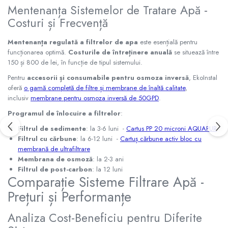
Mentenanța Sistemelor de Tratare Apă -
Costuri și Frecvență
Mentenanța regulată a filtrelor de apa
este esențială pentru
funcționarea optimă.
Costurile de întreținere anuală
se situează între
150 și 800 de lei, în funcție de tipul sistemului.
Pentru
accesorii și consumabile pentru osmoza inversă
, EkoInstal
oferă
o gamă completă de filtre și membrane de înaltă calitate
,
inclusiv
membrane pentru osmoza inversă de 50GPD
.
Programul de înlocuire a filtrelor
:
Filtrul de sedimente
: la 3-6 luni -
Cartus PP 20 microni AQUAPUR
Filtrul cu cărbune
: la 6-12 luni -
Cartuș cărbune activ bloc cu
membrană de ultrafiltrare
Membrana de osmoză
: la 2-3 ani
Filtrul de post-carbon
: la 12 luni
Comparație Sisteme Filtrare Apă -
Prețuri și Performanțe
Analiza Cost-Beneficiu pentru Diferite