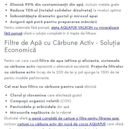
Elimină 99% din contaminanții din apă
, inclusiv metale grele
Reduce TDS-ul (totalul solidelor dizolvate)
la niveluri optime
Îmbunătățește dramatic gustul și mirosul apei
Asigură apă pură pentru prepararea mâncării
Pentru sistemele fără pompă,
stația AQUAPUR VALROM cu mineralizare
fără pompă
oferă o soluție completă în 6 trepte de filtrare.
Filtre de Apă cu Cărbune Activ - Soluția
Economică
Pentru cei care caută
filtre de apa ieftine și eficiente
,
sistemele
cu cărbune activ
reprezintă o alternativă excelentă.
Prețurile filtrelor
cu cărbune activ
încep de la 200 de lei și pot ajunge la 1500 de lei
pentru modele performante.
Cel mai bun filtru cu cărbune pentru casă
elimină:
Clorul și cloramina
care afectează gustul
Compușii organici volatili
(COV)
Pesticidele și erbicidele
din apă
Mirosurile neplăcute
de la robinet
EkoInstal oferă
o gamă completă de cartușe și filtre pentru filtrarea apei
,
inclusiv
cartușe cu cărbune activ din nucă de cocos AQUAPUR
care oferă