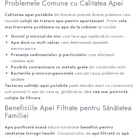
Problemele Comune cu Calitatea Apei
Pompe de caldura
Calitatea apei potabile
din România prezintă diverse probleme care
Centrale peleti lemn
necesită
soluții de tratare apa pentru apartament
. Printre
cele
mai frecvente probleme cu apa de la robinet
se numără:
Gustul și mirosul de clor
care face apa neplăcută la consum
Apa dură cu mult calcar
care deteriorează aparatele
electrocasnice
Prezența sedimentelor și particulelor
care afectează
calitatea apei
Posibila contaminare cu metale grele
din conductele vechi
Bacteriile și microorganismele
care pot cauza probleme de
sănătate
Testarea calității apei potabile
poate dezvălui exact ce contaminanți
sunt prezenți în apa din casa ta, ghidându-te către
cea mai potrivită
soluție de filtrare
.
Beneficiile Apei Filtrate pentru Sănătatea
Familiei
Apa purificată acasă
aduce numeroase
beneficii pentru
sănătatea întregii familii
. Consumul zilnic de
apă filtrată vs apă