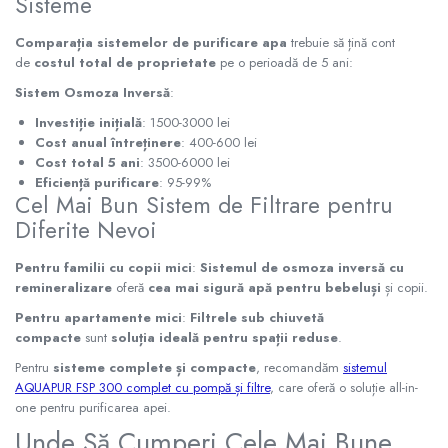
Sisteme
Comparația sistemelor de purificare apa
trebuie să țină cont
de
costul total de proprietate
pe o perioadă de 5 ani:
Sistem Osmoza Inversă
:
Investiție inițială
: 1500-3000 lei
Cost anual întreținere
: 400-600 lei
Cost total 5 ani
: 3500-6000 lei
Eficiență purificare
: 95-99%
Cel Mai Bun Sistem de Filtrare pentru
Diferite Nevoi
Pentru familii cu copii mici
:
Sistemul de osmoza inversă cu
remineralizare
oferă
cea mai sigură apă pentru bebeluși
și copii.
Pentru apartamente mici
:
Filtrele sub chiuvetă
compacte
sunt
soluția ideală pentru spații reduse
.
Pentru
sisteme complete și compacte
, recomandăm
sistemul
AQUAPUR FSP 300 complet cu pompă și filtre
, care oferă o soluție all-in-
one pentru purificarea apei.
Unde Să Cumperi Cele Mai Bune