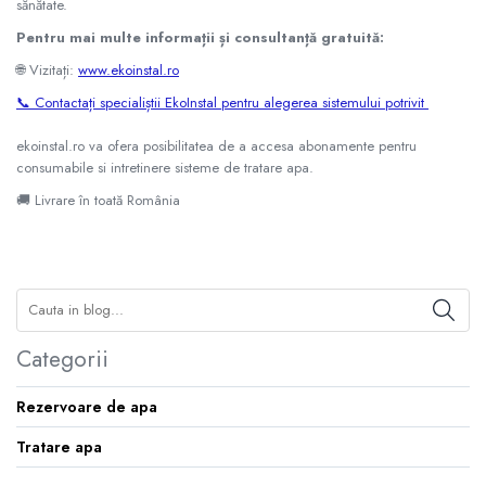
sănătate.
Pentru mai multe informații și consultanță gratuită:
🌐 Vizitați:
www.ekoinstal.ro
📞 Contactați specialiștii EkoInstal pentru alegerea sistemului potrivit
ekoinstal.ro va ofera posibilitatea de a accesa abonamente pentru
consumabile si intretinere sisteme de tratare apa.
🚚 Livrare în toată România
Categorii
Rezervoare de apa
Tratare apa