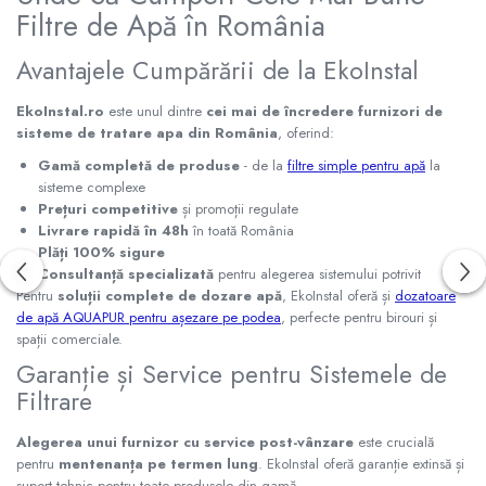
Filtre de Apă în România
Avantajele Cumpărării de la EkoInstal
EkoInstal.ro
este unul dintre
cei mai de încredere furnizori de
sisteme de tratare apa din România
, oferind:
Gamă completă de produse
- de la
filtre simple pentru apă
la
sisteme complexe
Prețuri competitive
și promoții regulate
Livrare rapidă în 48h
în toată România
Plăți 100% sigure
Consultanță specializată
pentru alegerea sistemului potrivit
Pentru
soluții complete de dozare apă
, EkoInstal oferă și
dozatoare
de apă AQUAPUR pentru așezare pe podea
, perfecte pentru birouri și
spații comerciale.
Garanție și Service pentru Sistemele de
Filtrare
Alegerea unui furnizor cu service post-vânzare
este crucială
pentru
mentenanța pe termen lung
. EkoInstal oferă garanție extinsă și
suport tehnic pentru toate produsele din gamă.