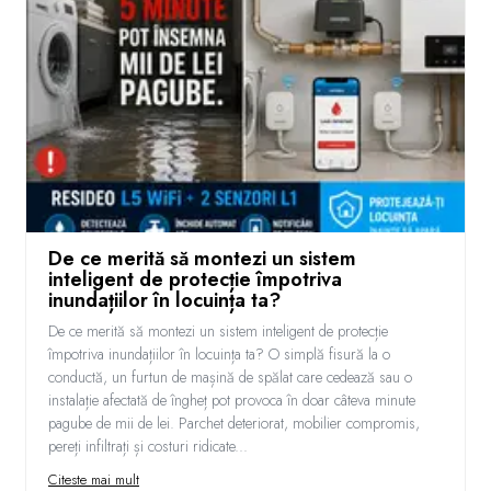
De ce merită să montezi un sistem
inteligent de protecție împotriva
inundațiilor în locuința ta?
De ce merită să montezi un sistem inteligent de protecție
împotriva inundațiilor în locuința ta? O simplă fisură la o
conductă, un furtun de mașină de spălat care cedează sau o
instalație afectată de îngheț pot provoca în doar câteva minute
pagube de mii de lei. Parchet deteriorat, mobilier compromis,
pereți infiltrați și costuri ridicate...
Citeste mai mult