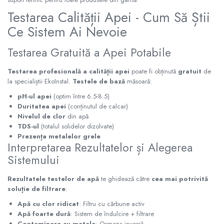
Testarea Calității Apei - Cum Să Știi
Ce Sistem Ai Nevoie
Testarea Gratuită a Apei Potabile
Testarea profesională a calității apei
poate fi obținută
gratuit
de
la specialiștii EkoInstal.
Testele de bază
măsoară:
pH-ul apei
(optim între 6.5-8.5)
Duritatea apei
(conținutul de calcar)
Nivelul de clor
din apă
TDS-ul
(totalul solidelor dizolvate)
Prezența metalelor grele
Interpretarea Rezultatelor și Alegerea
Sistemului
Rezultatele testelor de apă
te ghidează către
cea mai potrivită
soluție de filtrare
:
Apă cu clor ridicat
: Filtru cu cărbune activ
Apă foarte dură
: Sistem de îndulcire + filtrare
Contaminare cu metale
: Osmoza inversă