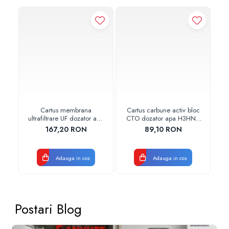
Cartus membrana
Cartus carbune activ bloc
ultrafiltrare UF dozator apa
CTO dozator apa H3HNC
H3HNC AquaPur Valhoh
AquaPur Valhoh Valrom
A
167,20 RON
89,10 RON
Valrom
AQUA08810411000
AQUA08820011001
Adauga in cos
Adauga in cos
Postari Blog