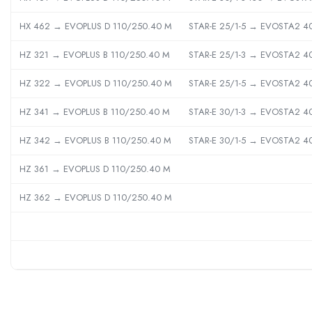
Teava incalzire pardoseala
Accesorii, Piese de Schimb Boilere,
HX 462 → EVOPLUS D 110/250.40 M
STAR-E 25/1-5 → EVOSTA2 4
Centrale Termice
HZ 321 → EVOPLUS B 110/250.40 M
STAR-E 25/1-3 → EVOSTA2 4
Accesorii, Piese de Schimb Boilere
Piese schimb centrale termice
HZ 322 → EVOPLUS D 110/250.40 M
STAR-E 25/1-5 → EVOSTA2 4
Pompe de caldura
HZ 341 → EVOPLUS B 110/250.40 M
STAR-E 30/1-3 → EVOSTA2 4
Pompe de caldura Ariston
Pompe de caldura Panosol
HZ 342 → EVOPLUS B 110/250.40 M
STAR-E 30/1-5 → EVOSTA2 4
Pompe de caldura Nibe
HZ 361 → EVOPLUS D 110/250.40 M
Accesorii pompe de caldura
HZ 362 → EVOPLUS D 110/250.40 M
Hidro
Tevi - Fitinguri - Robineti
Racorduri flexibile inox apa gaz solare
Robineti apa, gaz si speciali
Tevi si fitinguri PPR
Izolatii tevi, placi izolatii, cochilii