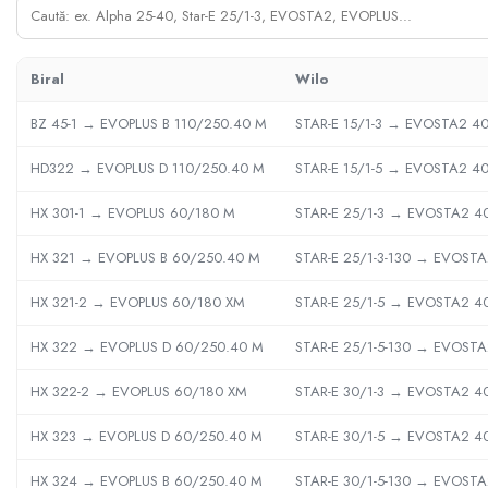
Sisteme filtrare apa Debite Mari
Sisteme filtrare apa In Trepte
Biral
Wilo
Consumabile Statii medii filtrante
Consumabile Statii osmoza
BZ 45-1 → EVOPLUS B 110/250.40 M
STAR-E 15/1-3 → EVOSTA2 40
Statii filtrare apa cu medii filtrante
HD322 → EVOPLUS D 110/250.40 M
STAR-E 15/1-5 → EVOSTA2 40
Statii si Sisteme dezinfectie apa
HX 301-1 → EVOPLUS 60/180 M
STAR-E 25/1-3 → EVOSTA2 4
Dedurizatoare Apa
Osmoza inversa rezidential
HX 321 → EVOPLUS B 60/250.40 M
STAR-E 25/1-3-130 → EVOSTA
Accesorii consumabile osmoza
HX 321-2 → EVOPLUS 60/180 XM
STAR-E 25/1-5 → EVOSTA2 4
inversa
Ultrafiltrare recomandat pentru
HX 322 → EVOPLUS D 60/250.40 M
STAR-E 25/1-5-130 → EVOSTA
apa de retea
HX 322-2 → EVOPLUS 60/180 XM
STAR-E 30/1-3 → EVOSTA2 4
Cartuse si Filtre filtrare apa
Echipamente HORECA
HX 323 → EVOPLUS D 60/250.40 M
STAR-E 30/1-5 → EVOSTA2 4
Filtre apa cu purjare
HX 324 → EVOPLUS B 60/250.40 M
STAR-E 30/1-5-130 → EVOSTA