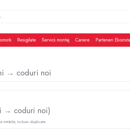
omotii
Resigilate
Servicii montaj
Cariere
Parteneri Ekoinsta
hi → coduri noi
i → coduri noi)
ntrările, inclusiv duplicate.