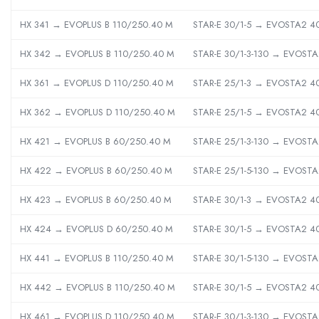
Sterilizatoare UV
HX 341 → EVOPLUS B 110/250.40 M
STAR-E 30/1-5 → EVOSTA2 4
Accesorii consumabile sterilizator
UV
HX 342 → EVOPLUS B 110/250.40 M
STAR-E 30/1-3-130 → EVOSTA
Carcase Filtre apa
HX 361 → EVOPLUS D 110/250.40 M
STAR-E 25/1-3 → EVOSTA2 4
Accesorii consumabile
dedurizatoare apa
HX 362 → EVOPLUS D 110/250.40 M
STAR-E 25/1-5 → EVOSTA2 4
Incalzire in pardoseala
HX 421 → EVOPLUS B 60/250.40 M
STAR-E 25/1-3-130 → EVOSTA
Accesorii incalzire in pardoseala
Automatizare incalzire in
HX 422 → EVOPLUS B 60/250.40 M
STAR-E 25/1-5-130 → EVOSTA
pardoseala
HX 423 → EVOPLUS B 60/250.40 M
STAR-E 30/1-3 → EVOSTA2 4
Kituri incalzire in pardoseala
Cutie distribuitor incalzire in
HX 424 → EVOPLUS D 60/250.40 M
STAR-E 30/1-5 → EVOSTA2 4
pardoseala
HX 441 → EVOPLUS B 110/250.40 M
STAR-E 30/1-5-130 → EVOSTA
Distribuitoare incalzire pardoseala
Grup amestec si pompare incalzire
HX 442 → EVOPLUS B 110/250.40 M
STAR-E 30/1-5 → EVOSTA2 4
pardoseala
HX 461 → EVOPLUS D 110/250.40 M
STAR-E 30/1-3-130 → EVOSTA