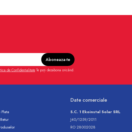
itica de Confidentialitate
Te poți dezabona oricând.
Date comerciale
 Plata
S.C. 1 Ekoinstal Solar SRL
 Retur
J40/1259/2011
roduselor
RO 28002028