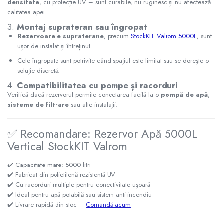
densitate
, cu protecție UV – sunt durabile, nu ruginesc și nu afectează
Pompe de caldura
calitatea apei.
3.
Montaj suprateran sau îngropat
Centrale peleti lemn
Rezervoarele supraterane
, precum
StockKIT Valrom 5000L
, sunt
ușor de instalat și întreținut.
Cele îngropate sunt potrivite când spațiul este limitat sau se dorește o
soluție discretă.
4.
Compatibilitatea cu pompe și racorduri
Verifică dacă rezervorul permite conectarea facilă la o
pompă de apă
,
sisteme de filtrare
sau alte instalații.
✅ Recomandare: Rezervor Apă 5000L
Vertical StockKIT Valrom
✔️ Capacitate mare: 5000 litri
✔️ Fabricat din polietilenă rezistentă UV
✔️ Cu racorduri multiple pentru conectivitate ușoară
✔️ Ideal pentru apă potabilă sau sistem anti-incendiu
✔️ Livrare rapidă din stoc –
Comandă acum