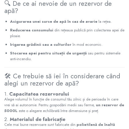
Radiatoare Otel Vogel&Noot
🔍 De ce ai nevoie de un rezervor de
apă?
Radiatoare Otel Korado
Radiatoare de Baie Purmo Banga
Asigurarea unei surse de apă în caz de avarie
la rețea.
Automatizare Termostate
Detectoare
Reducerea consumului
din rețeaua publică prin colectarea apei de
ploaie.
Termostate centrala ambient
Irigarea grădinii sau a culturilor
în mod economic.
Detectoare de gaz si electrovalve
Stocarea apei pentru situații de urgență
sau pentru sistemele
Detectoare de inundatie
anti-incendiu.
Automatizari centrala termica
Stabilizatoare de tensiune
🛠️ Ce trebuie să iei în considerare când
Panouri solare apa calda
alegi un rezervor de apă?
Accesorii panouri solare apa calda
Kituri panouri solare apa calda
1.
Capacitatea rezervorului
Alege volumul în funcție de consumul tău zilnic și de perioada în care
Panouri solare nepresurizate
vrei să ai autonomie. Pentru gospodării medii sau ferme,
un rezervor de
Automatizari panouri solare
5000L
este o alegere echilibrată între dimensiune și preț.
Teava flexibila inox si fitinguri panouri
2.
Materialul de fabricație
solare
Cele mai bune rezervoare sunt fabricate din
polietilenă de înaltă
Grupuri de pompare panouri solare