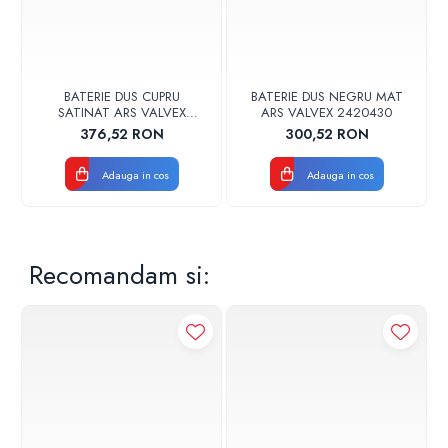
BATERIE DUS CUPRU
BATERIE DUS NEGRU MAT
SATINAT ARS VALVEX
ARS VALVEX 2420430
2420530
376,52 RON
300,52 RON
Adauga in cos
Adauga in cos
Recomandam si: