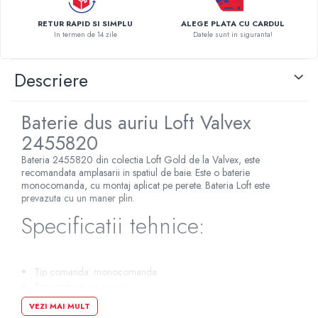
Pompe de caldura
RETUR RAPID SI SIMPLU
ALEGE PLATA CU CARDUL
In termen de 14 zile
Datele sunt in siguranta!
Centrale peleti lemn
Descriere
Baterie dus auriu Loft Valvex
2455820
Bateria 2455820 din colectia Loft Gold de la Valvex, este
recomandata amplasarii in spatiul de baie. Este o baterie
monocomanda, cu montaj aplicat pe perete. Bateria Loft este
prevazuta cu un maner plin.
Specificatii tehnice:
Tip comanda: monocomanda
Tip montare: pe perete
Tip maner: plin
VEZI MAI MULT
Adancime: 77 mm