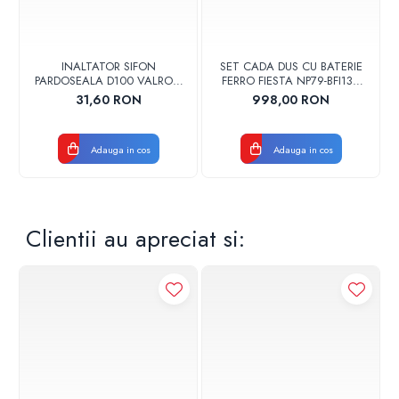
INALTATOR SIFON
SET CADA DUS CU BATERIE
PARDOSEALA D100 VALROM
FERRO FIESTA NP79-BFI13U
17001900004
CROM
31,60 RON
998,00 RON
Adauga in cos
Adauga in cos
Clientii au apreciat si: