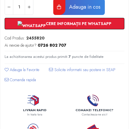
Radiatoare Otel Vogel&Noot
Adauga in cos
Radiatoare Otel Korado
Radiatoare de Baie Purmo Banga
CERE INFORMAȚII PE WHATSAPP
Automatizare Termostate
Detectoare
Cod Produs:
2455820
Termostate centrala ambient
Ai nevoie de ajutor?
0726 802 707
Detectoare de gaz si electrovalve
Detectoare de inundatie
La achizitionarea acestui produs primiti
7
puncte de fidelitate
Automatizari centrala termica
Stabilizatoare de tensiune
Adauga la Favorite
Panouri solare apa calda
Comanda rapida
Accesorii panouri solare apa calda
Kituri panouri solare apa calda
Panouri solare nepresurizate
Automatizari panouri solare
LIVRAM RAPID
COMANZI TELEFONIC?
Teava flexibila inox si fitinguri panouri
In toata tara
Contacteaza-ne aici!
solare
Grupuri de pompare panouri solare