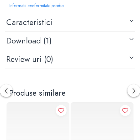
Informatii conformitate produs
Latime: 150 mm
Dimensiune racord: 1/2"
Orificii pentru montare: 2
Caracteristici
Download (1)
Review-uri
(0)
Produse similare