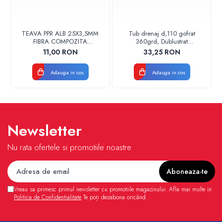
TEAVA PPR ALB 25X3,5MM
Tub drenaj d,110 gofrat
FIBRA COMPOZITA
360grd, Dublustrat
10033025004
verde/negru 110152 Drainkit
11,00 RON
33,25 RON
VALDUOTHERM VALROM
Adauga in cos
Adauga in cos
Newsletter
Nu rata ofertele si promotiile noastre
Vreau sa primesc primul newsletter cu promotiile magazinului. Afla mai multe in
Politica de Confidentialitate
Te poți dezabona oricând.