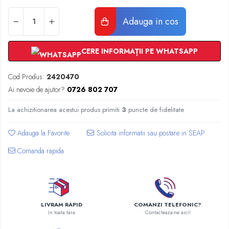
Radiatoare Otel Vogel&Noot
Radiatoare Otel Korado
Adauga in cos
Radiatoare de Baie Purmo Banga
Automatizare Termostate
CERE INFORMAȚII PE WHATSAPP
Detectoare
Termostate centrala ambient
Cod Produs:
2420470
Detectoare de gaz si electrovalve
Ai nevoie de ajutor?
0726 802 707
Detectoare de inundatie
Automatizari centrala termica
La achizitionarea acestui produs primiti
3
puncte de fidelitate
Stabilizatoare de tensiune
Adauga la Favorite
Panouri solare apa calda
Comanda rapida
Accesorii panouri solare apa calda
Kituri panouri solare apa calda
Panouri solare nepresurizate
Automatizari panouri solare
Teava flexibila inox si fitinguri panouri
LIVRAM RAPID
COMANZI TELEFONIC?
In toata tara
Contacteaza-ne aici!
solare
Grupuri de pompare panouri solare