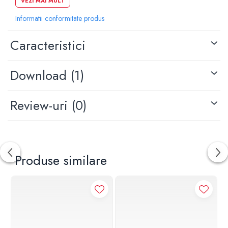
VEZI MAI MULT
Informatii conformitate produs
Tip montaj accesoriu: pe perete
Caracteristici
Finisaj: auriu periat
Racord: 1/2"
Download (1)
Review-uri
(0)
Produse similare