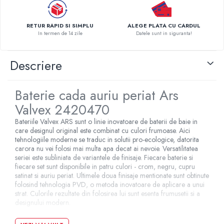
Pompe de caldura
RETUR RAPID SI SIMPLU
ALEGE PLATA CU CARDUL
Centrale peleti lemn
In termen de 14 zile
Datele sunt in siguranta!
Descriere
Baterie cada auriu periat Ars
Valvex 2420470
Bateriile Valvex ARS sunt o linie inovatoare de baterii de baie in
care designul original este combinat cu culori frumoase. Aici
tehnologiile moderne se traduc in solutii pro-ecologice, datorita
carora nu vei folosi mai multa apa decat ai nevoie. Versatilitatea
seriei este subliniata de variantele de finisaje. Fiecare baterie si
fiecare set sunt disponibile in patru culori - crom, negru, cupru
satinat si auriu periat. Ultimele doua finisaje mentionate sunt obtinute
folosind tehnologia PVD, o metoda inovatoare de aplicare a unui
strat. Culorile rezultate din folosirea lui sunt esenta frumusetii si a
designului modern.
Specificatii tehnice: