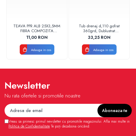
TEAVA PPR ALB 25X3,5MM
Tub drenaj d,110 gofrat
FIBRA COMPOZITA
360grd, Dublustrat
10033025004
verde/negru 110152 Drainkit
11,00 RON
33,25 RON
VALDUOTHERM VALROM
Adauga in cos
Adauga in cos
Newsletter
Nu rata ofertele si promotiile noastre
Vreau sa primesc primul newsletter cu promotiile magazinului. Afla mai multe in
Politica de Confidentialitate
Te poți dezabona oricând.