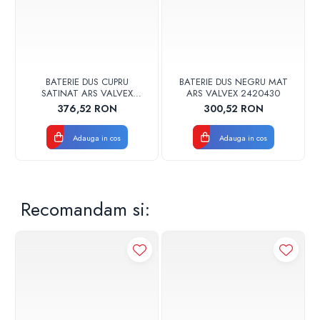
BATERIE DUS CUPRU
BATERIE DUS NEGRU MAT
SATINAT ARS VALVEX
ARS VALVEX 2420430
2420530
376,52 RON
300,52 RON
Adauga in cos
Adauga in cos
Recomandam si: