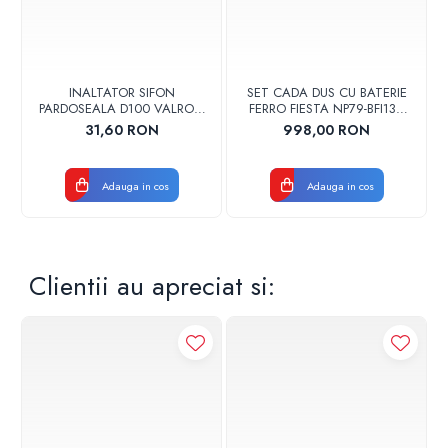
INALTATOR SIFON
SET CADA DUS CU BATERIE
PARDOSEALA D100 VALROM
FERRO FIESTA NP79-BFI13U
17001900004
CROM
31,60 RON
998,00 RON
Adauga in cos
Adauga in cos
Clientii au apreciat si: