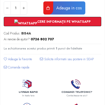
Radiatoare Otel Vogel&Noot
Adauga in cos
Radiatoare Otel Korado
Radiatoare de Baie Purmo Banga
Automatizare Termostate
CERE INFORMAȚII PE WHATSAPP
Detectoare
Termostate centrala ambient
Cod Produs:
BIS4A
Detectoare de gaz si electrovalve
Ai nevoie de ajutor?
0726 802 707
Detectoare de inundatie
La achizitionarea acestui produs primiti
1
punct de fidelitate
Automatizari centrala termica
Stabilizatoare de tensiune
Adauga la Favorite
Panouri solare apa calda
Comanda rapida
Accesorii panouri solare apa calda
Kituri panouri solare apa calda
Panouri solare nepresurizate
Automatizari panouri solare
LIVRAM RAPID
COMANZI TELEFONIC?
Teava flexibila inox si fitinguri panouri
In toata tara
Contacteaza-ne aici!
solare
Grupuri de pompare panouri solare