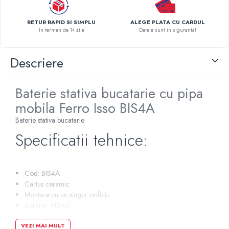
Pompe de caldura
RETUR RAPID SI SIMPLU
ALEGE PLATA CU CARDUL
Centrale peleti lemn
In termen de 14 zile
Datele sunt in siguranta!
Descriere
Baterie stativa bucatarie cu pipa
mobila Ferro Isso BIS4A
Baterie stativa bucatarie
Specificatii tehnice:
Cod: BIS4A
Cartus ceramic
Montare cu un singur orificiu
Aerator: M24x1
Pipa mobila
VEZI MAI MULT
Racord flexibile de conectare: D3/8" - M10x1