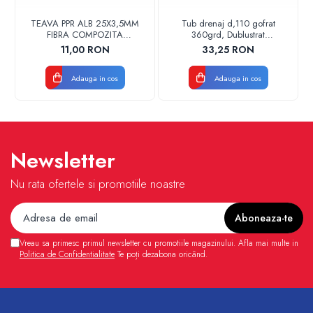
TEAVA PPR ALB 25X3,5MM
Tub drenaj d,110 gofrat
FIBRA COMPOZITA
360grd, Dublustrat
10033025004
verde/negru 110152 Drainkit
11,00 RON
33,25 RON
VALDUOTHERM VALROM
Adauga in cos
Adauga in cos
Newsletter
Nu rata ofertele si promotiile noastre
Vreau sa primesc primul newsletter cu promotiile magazinului. Afla mai multe in
Politica de Confidentialitate
Te poți dezabona oricând.