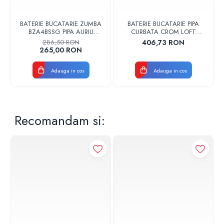
BATERIE BUCATARIE ZUMBA
BATERIE BUCATARIE PIPA
BZA4BSSG PIPA AURIU
CURBATA CROM LOFT
PERIAT FERRO
VALVEX 2454960
286,50 RON
406,73 RON
265,00 RON
Adauga in cos
Adauga in cos
Recomandam si: