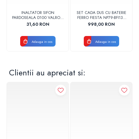
INALTATOR SIFON
SET CADA DUS CU BATERIE
PARDOSEALA D100 VALROM
FERRO FIESTA NP79-BFI13U
17001900004
CROM
31,60 RON
998,00 RON
Adauga in cos
Adauga in cos
Clientii au apreciat si: