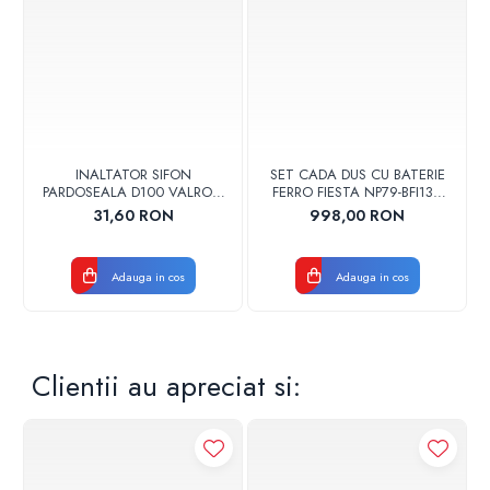
INALTATOR SIFON
SET CADA DUS CU BATERIE
PARDOSEALA D100 VALROM
FERRO FIESTA NP79-BFI13U
17001900004
CROM
31,60 RON
998,00 RON
Adauga in cos
Adauga in cos
Clientii au apreciat si: