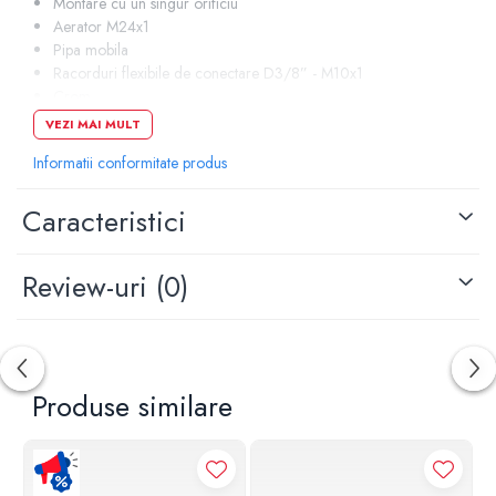
Montare cu un singur orificiu
Aerator M24x1
Pipa mobila
Racorduri flexibile de conectare D3/8” - M10x1
Crom
VEZI MAI MULT
Informatii conformitate produs
Caracteristici
Review-uri
(0)
Produse similare