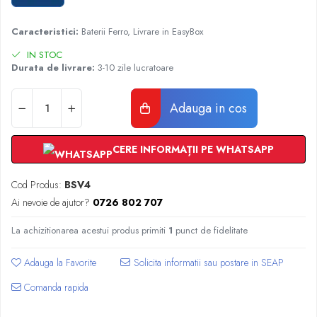
Radiatoare Otel Vogel&Noot
Radiatoare Otel Korado
Caracteristici:
Baterii Ferro, Livrare in EasyBox
Radiatoare de Baie Purmo Banga
IN STOC
Automatizare Termostate
Durata de livrare:
3-10 zile lucratoare
Detectoare
Termostate centrala ambient
Adauga in cos
Detectoare de gaz si electrovalve
Detectoare de inundatie
CERE INFORMAȚII PE WHATSAPP
Automatizari centrala termica
Stabilizatoare de tensiune
Cod Produs:
BSV4
Panouri solare apa calda
Ai nevoie de ajutor?
0726 802 707
Accesorii panouri solare apa calda
Kituri panouri solare apa calda
La achizitionarea acestui produs primiti
1
punct de fidelitate
Panouri solare nepresurizate
Adauga la Favorite
Automatizari panouri solare
Teava flexibila inox si fitinguri panouri
Comanda rapida
solare
Grupuri de pompare panouri solare