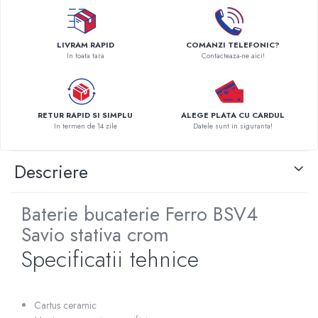
Pompe de caldura
Centrale peleti lemn
LIVRAM RAPID
COMANZI TELEFONIC?
In toata tara
Contacteaza-ne aici!
RETUR RAPID SI SIMPLU
ALEGE PLATA CU CARDUL
In termen de 14 zile
Datele sunt in siguranta!
Descriere
Baterie bucaterie Ferro BSV4
Savio stativa crom
Specificatii tehnice
Cartus ceramic