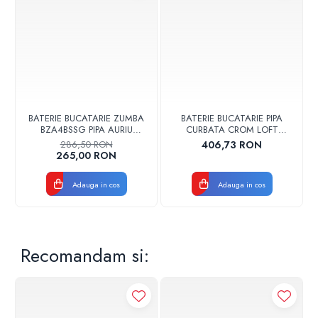
BATERIE BUCATARIE ZUMBA
BATERIE BUCATARIE PIPA
BZA4BSSG PIPA AURIU
CURBATA CROM LOFT
PERIAT FERRO
VALVEX 2454960
286,50 RON
406,73 RON
265,00 RON
Adauga in cos
Adauga in cos
Recomandam si: