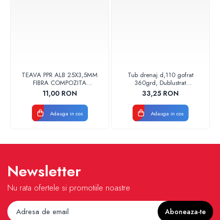
TEAVA PPR ALB 25X3,5MM
Tub drenaj d,110 gofrat
FIBRA COMPOZITA
360grd, Dublustrat
10033025004
verde/negru 110152 Drainkit
11,00 RON
33,25 RON
VALDUOTHERM VALROM
Adauga in cos
Adauga in cos
Newsletter
Nu rata ofertele si promotiile noastre