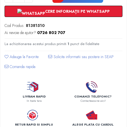
Radiatoare Otel Vogel&Noot
Radiatoare Otel Korado
CERE INFORMAȚII PE WHATSAPP
Radiatoare de Baie Purmo Banga
Automatizare Termostate
Cod Produs:
81381510
Detectoare
Ai nevoie de ajutor?
0726 802 707
Termostate centrala ambient
La achizitionarea acestui produs primiti
1
punct de fidelitate
Detectoare de gaz si electrovalve
Detectoare de inundatie
Adauga la Favorite
Automatizari centrala termica
Comanda rapida
Stabilizatoare de tensiune
Panouri solare apa calda
Accesorii panouri solare apa calda
Kituri panouri solare apa calda
LIVRAM RAPID
COMANZI TELEFONIC?
Panouri solare nepresurizate
In toata tara
Contacteaza-ne aici!
Automatizari panouri solare
Teava flexibila inox si fitinguri panouri
solare
RETUR RAPID SI SIMPLU
ALEGE PLATA CU CARDUL
Grupuri de pompare panouri solare