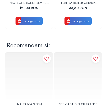
autorizata ISCIR.
PROTECTIE BOILER SEV 125-
FLANSA BOILER CB1269
150 ISEA 46301060
102356 ORIGINAL TESY
121,00 RON
35,60 RON
ORIGINAL FERROLI
Adauga in cos
Adauga in cos
Recomandam si:
INALTATOR SIFON
SET CADA DUS CU BATERIE