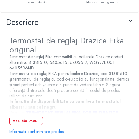
In termen de 14 zile
Datele sunt in siguranta!
Pompe de caldura
Centrale peleti lemn
Descriere
Termostat de reglaj Drazice Eika
original
Termostat de reglaj Eika compatibil cu boilerele Drazice coduri
alternative 81381510, 6405616, 6405617, WGY77L-001
6405636ND
Termostatul de reglaj EIKA pentru boilere Drazice, cod 81381510,
și termostatul de reglaj cu cod 6405616 au funcționalitate identică
și sunt perfect echivalente din punct de vedere tehnic. Singura
diferență dintre cele două produse constă în codul de produs
utilizat de furnizor.
In functie de disponibilitate va vom livra termostatul
albastru sau cel negru.
Vezi aici
TERMOSTAT REGLAJ EIKA BOILER DRAZICE
6405616 6405617 ORIGINAL
VEZI MAI MULT
Pentru a va asigura ca achizitionati exact piesa de
Informatii conformitate produs
schimb potrivita, va rugam sa apelati la consultantii
nostri de vanzari prin numerele de telefon afisate pe