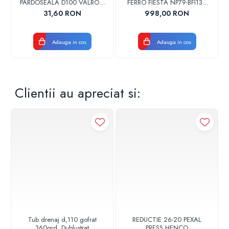
PARDOSEALA D100 VALROM
FERRO FIESTA NP79-BFI13U
17001900004
CROM
31,60 RON
998,00 RON
Adauga in cos
Adauga in cos
Clientii au apreciat si:
Tub drenaj d,110 gofrat
REDUCTIE 26-20 PEXAL
360grd, Dublustrat
PRESS HENCO