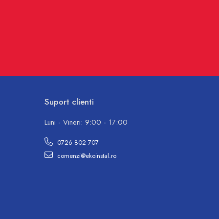
Suport clienti
Luni - Vineri: 9:00 - 17:00
0726 802 707
comenzi@ekoinstal.ro