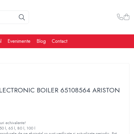
l
Evenimente
Blog
Contact
LECTRONIC BOILER 65108564 ARISTON
ri echivalente!
0 l, 65 l, 80 l, 100 l
produsele de pe ekoinstal.ro sunt verificate și actualizate periodic. Pot