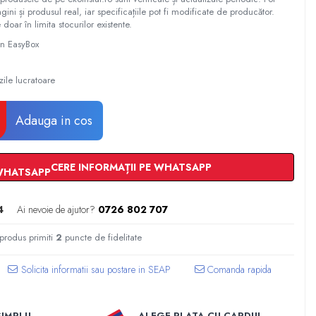
gini și produsul real, iar specificațiile pot fi modificate de producător.
 doar în limita stocurilor existente.
 in EasyBox
zile lucratoare
Adauga in cos
CERE INFORMAȚII PE WHATSAPP
4
Ai nevoie de ajutor?
0726 802 707
 produs primiti
2
puncte de fidelitate
Comanda rapida
SIMPLU
ALEGE PLATA CU CARDUL