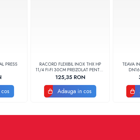
AL PRESS
RACORD FLEXIBIL INOX THX HP
TEAVA IN
11/4 FI-FI 30CM PREIZOLAT PENTRU
DN16
POMPA DE CALDURA - THX
N
125,35 RON
 cos
Adauga in cos