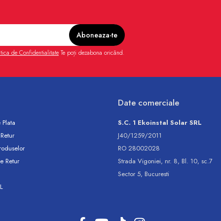
itica de Confidentialitate
Te poți dezabona oricând.
Date comerciale
 Plata
S.C. 1 Ekoinstal Solar SRL
 Retur
J40/1259/2011
roduselor
RO 28002028
e Retur
Strada Vigoniei, nr. 8, Bl. 10, sc.7
Sector 5, Bucuresti
L