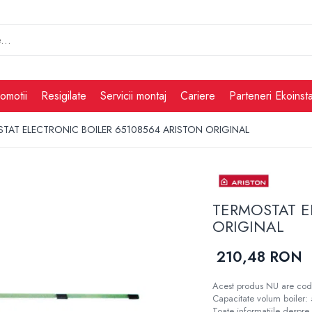
omotii
Resigilate
Servicii montaj
Cariere
Parteneri Ekoinsta
TAT ELECTRONIC BOILER 65108564 ARISTON ORIGINAL
TERMOSTAT E
ORIGINAL
210,48 RON
Acest produs NU are codu
Capacitate volum boiler: 5
Toate informațiile despre 