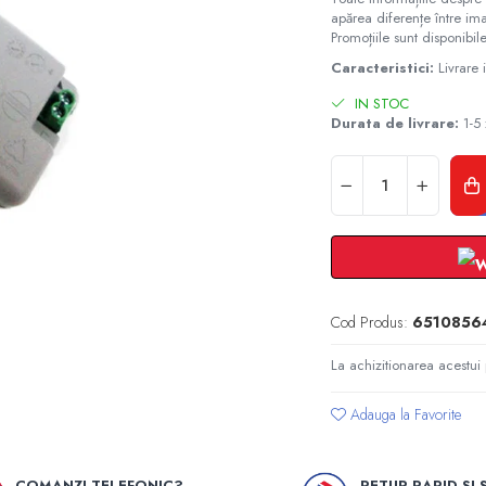
apărea diferențe între ima
Promoțiile sunt disponibile
Caracteristici:
Livrare
IN STOC
Durata de livrare:
1-5 
Cod Produs:
6510856
La achizitionarea acestui
Adauga la Favorite
COMANZI TELEFONIC?
RETUR RAPID SI 