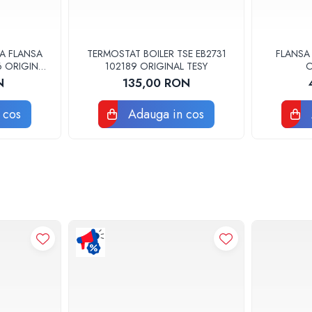
A FLANSA
TERMOSTAT BOILER TSE EB2731
FLANSA 
6 ORIGINAL
102189 ORIGINAL TESY
O
N
135,00 RON
 cos
Adauga in cos