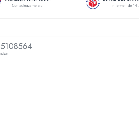
Contacteaza-ne aici!
In termen de 14 
 65108564
iston.
functie de anul de fabricatie.