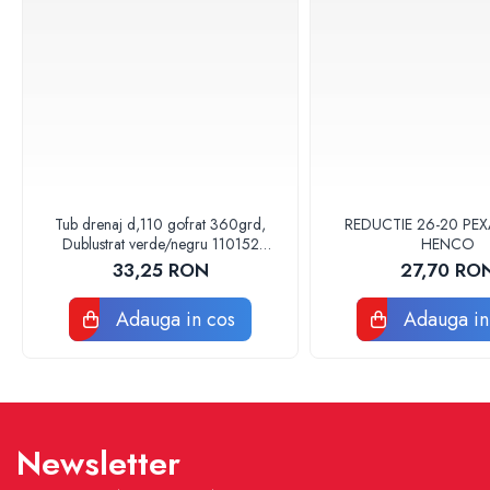
Chiuvete Bucatarie
Accesorii chiuvete si lavoare
Baterii sanitare
Accesorii baterii
Baterii bucatarie
Baterii lavoar
Baterii cada si dus
Tub drenaj d,110 gofrat 360grd,
REDUCTIE 26-20 PEX
Dublustrat verde/negru 110152
HENCO
Seturi baterii baie
Drainkit
33,25 RON
27,70 RO
Para palarii furtune de dus
Baterii bideu
Adauga in cos
Adauga in
Baterii pisoar
Lavoare baie
Obiecte sanitare persoane cu
dizabilitati
Baterii sanitare
Newsletter
Accesorii