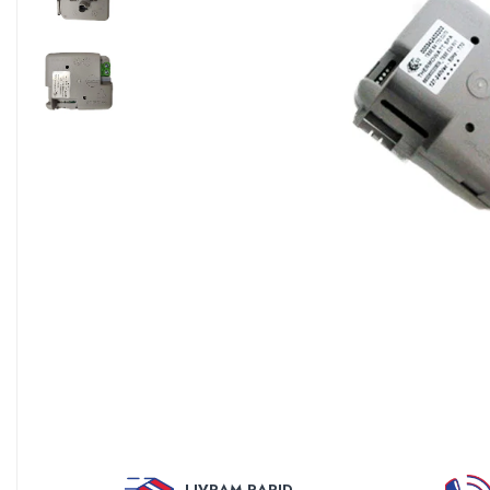
Sisteme filtrare apa Debite Mari
Sisteme filtrare apa In Trepte
Consumabile Statii medii filtrante
Consumabile Statii osmoza
Statii filtrare apa cu medii filtrante
Statii si Sisteme dezinfectie apa
Dedurizatoare Apa
Osmoza inversa rezidential
Accesorii consumabile osmoza
inversa
Ultrafiltrare recomandat pentru
apa de retea
Cartuse si Filtre filtrare apa
Echipamente HORECA
Filtre apa cu purjare
LIVRAM RAPID