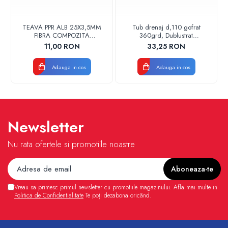
TEAVA PPR ALB 25X3,5MM
Tub drenaj d,110 gofrat
FIBRA COMPOZITA
360grd, Dublustrat
10033025004
verde/negru 110152 Drainkit
11,00 RON
33,25 RON
VALDUOTHERM VALROM
Adauga in cos
Adauga in cos
Newsletter
Nu rata ofertele si promotiile noastre
Vreau sa primesc primul newsletter cu promotiile magazinului. Afla mai multe in
Politica de Confidentialitate
Te poți dezabona oricând.