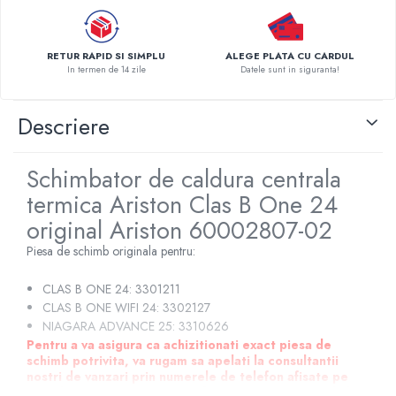
Pompe de caldura
Centrale peleti lemn
RETUR RAPID SI SIMPLU
ALEGE PLATA CU CARDUL
In termen de 14 zile
Datele sunt in siguranta!
Descriere
Schimbator de caldura centrala
termica Ariston Clas B One 24
original Ariston 60002807-02
Piesa de schimb originala pentru:
CLAS B ONE 24: 3301211
CLAS B ONE WIFI 24: 3302127
NIAGARA ADVANCE 25: 3310626
Pentru a va asigura ca achizitionati exact piesa de
schimb potrivita, va rugam sa apelati la consultantii
nostri de vanzari prin numerele de telefon afisate pe
site-ul nostru sau sa cereti informatii prin intermediul