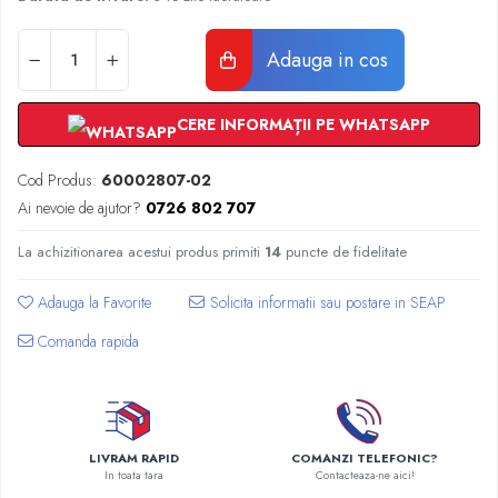
Radiatoare Otel Vogel&Noot
Radiatoare Otel Korado
Adauga in cos
Radiatoare de Baie Purmo Banga
Automatizare Termostate
Detectoare
CERE INFORMAȚII PE WHATSAPP
Termostate centrala ambient
Detectoare de gaz si electrovalve
Cod Produs:
60002807-02
Detectoare de inundatie
Ai nevoie de ajutor?
0726 802 707
Automatizari centrala termica
La achizitionarea acestui produs primiti
14
puncte de fidelitate
Stabilizatoare de tensiune
Panouri solare apa calda
Adauga la Favorite
Accesorii panouri solare apa calda
Comanda rapida
Kituri panouri solare apa calda
Panouri solare nepresurizate
Automatizari panouri solare
Teava flexibila inox si fitinguri panouri
LIVRAM RAPID
COMANZI TELEFONIC?
solare
In toata tara
Contacteaza-ne aici!
Grupuri de pompare panouri solare