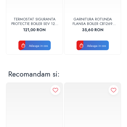
TERMOSTAT SIGURANTA
GARNITURA ROTUNDA
PROTECTIE BOILER SEV 125-
FLANSA BOILER CB1269
150 ISEA 46301060
102356 ORIGINAL TESY
121,00 RON
35,60 RON
ORIGINAL FERROLI
Adauga in cos
Adauga in cos
Recomandam si: