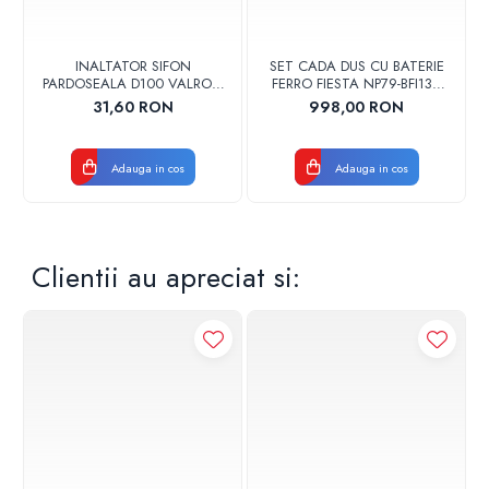
INALTATOR SIFON
SET CADA DUS CU BATERIE
PARDOSEALA D100 VALROM
FERRO FIESTA NP79-BFI13U
17001900004
CROM
31,60 RON
998,00 RON
Adauga in cos
Adauga in cos
Clientii au apreciat si: