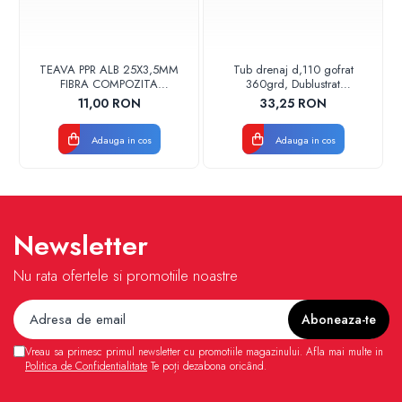
TEAVA PPR ALB 25X3,5MM
Tub drenaj d,110 gofrat
FIBRA COMPOZITA
360grd, Dublustrat
10033025004
verde/negru 110152 Drainkit
11,00 RON
33,25 RON
VALDUOTHERM VALROM
Adauga in cos
Adauga in cos
Newsletter
Nu rata ofertele si promotiile noastre
Vreau sa primesc primul newsletter cu promotiile magazinului. Afla mai multe in
Politica de Confidentialitate
Te poți dezabona oricând.