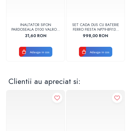
INALTATOR SIFON
SET CADA DUS CU BATERIE
PARDOSEALA D100 VALROM
FERRO FIESTA NP79-BFI13U
17001900004
CROM
31,60 RON
998,00 RON
Adauga in cos
Adauga in cos
Clientii au apreciat si: