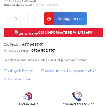
IN STOC FURNIZOR
Radiatoare Otel Vogel&Noot
Durata de livrare:
3-15 zile lucratoare
Radiatoare Otel Korado
Radiatoare de Baie Purmo Banga
Adauga in cos
Automatizare Termostate
Detectoare
Termostate centrala ambient
CERE INFORMAȚII PE WHATSAPP
Detectoare de gaz si electrovalve
Cod Produs:
65116697-01
Detectoare de inundatie
Ai nevoie de ajutor?
0726 802 707
Automatizari centrala termica
Stabilizatoare de tensiune
La achizitionarea acestui produs primiti
18
puncte de fidelitate
Panouri solare apa calda
Accesorii panouri solare apa calda
Adauga la Favorite
Kituri panouri solare apa calda
Comanda rapida
Panouri solare nepresurizate
Automatizari panouri solare
Teava flexibila inox si fitinguri panouri
solare
LIVRAM RAPID
COMANZI TELEFONIC?
Grupuri de pompare panouri solare