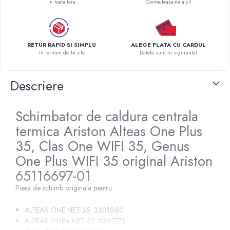
In toata tara
Contacteaza-ne aici!
Pompe de caldura
Centrale peleti lemn
RETUR RAPID SI SIMPLU
ALEGE PLATA CU CARDUL
In termen de 14 zile
Datele sunt in siguranta!
Descriere
Schimbator de caldura centrala
termica Ariston Alteas One Plus
35, Clas One WIFI 35, Genus
One Plus WIFI 35 original Ariston
65116697-01
Piesa de schimb originala pentru:
ALTEAS ONE NET 35: 3301060
ALTEAS ONE+ NET 35: 3301773