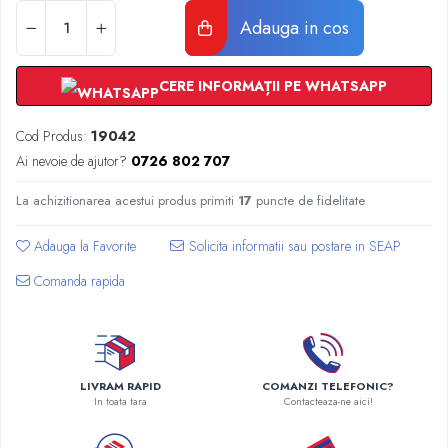
Radiatoare Otel Vogel&Noot
Adauga in cos
Radiatoare Otel Korado
Radiatoare de Baie Purmo Banga
Automatizare Termostate
CERE INFORMAȚII PE WHATSAPP
Detectoare
Termostate centrala ambient
Cod Produs:
19042
Detectoare de gaz si electrovalve
Ai nevoie de ajutor?
0726 802 707
Detectoare de inundatie
La achizitionarea acestui produs primiti
17
puncte de fidelitate
Automatizari centrala termica
Stabilizatoare de tensiune
Adauga la Favorite
Panouri solare apa calda
Comanda rapida
Accesorii panouri solare apa calda
Kituri panouri solare apa calda
Panouri solare nepresurizate
Automatizari panouri solare
LIVRAM RAPID
COMANZI TELEFONIC?
Teava flexibila inox si fitinguri panouri
In toata tara
Contacteaza-ne aici!
solare
Grupuri de pompare panouri solare