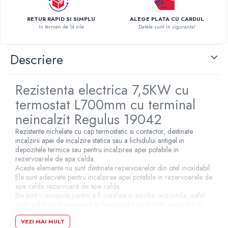
Pompe de caldura
RETUR RAPID SI SIMPLU
ALEGE PLATA CU CARDUL
Centrale peleti lemn
In termen de 14 zile
Datele sunt in siguranta!
Descriere
Rezistenta electrica 7,5KW cu
termostat L700mm cu terminal
neincalzit Regulus 19042
Rezistente nichelate cu cap termostatic si contactor, destinate
incalzirii apei de incalzire statica sau a lichidului antigel in
depozitele termice sau pentru incalzirea apei potabile in
rezervoarele de apa calda.
Aceste elemente nu sunt destinate rezervoarelor din otel inoxidabil.
Ele sunt adecvate pentru incalzirea apei potabile in rezervoarele de
apa calda rezervoare de apa calda.
Ele sunt concepute pentru a fi instalate in pozitie orizontala, astfel
incât astfel incât elementul sa fie complet scufundat, racordul de
cablu in jos. Sunt alimentate cu energie printr-un cablu cu 7 nuclee
VEZI MAI MULT
cablat la o cutie de borne sau la un tablou de sigurante.