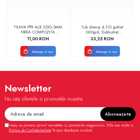
TEAVA PPR ALB 25X3,5MM
Tub drenaj d,110 gofrat
FIBRA COMPOZITA
360grd, Dublustrat
10033025004
verde/negru 110152 Drainkit
11,00 RON
33,25 RON
VALDUOTHERM VALROM
Adauga in cos
Adauga in cos
Newsletter
Nu rata ofertele si promotiile noastre
Vreau sa primesc primul newsletter cu promotiile magazinului. Afla mai multe in
Politica de Confidentialitate
Te poți dezabona oricând.