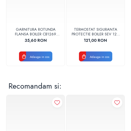
GARNITURA ROTUNDA
TERMOSTAT SIGURANTA
FLANSA BOILER CB1269
PROTECTIE BOILER SEV 125-
102356 ORIGINAL TESY
150 ISEA 46301060
35,60 RON
121,00 RON
ORIGINAL FERROLI
Adauga in cos
Adauga in cos
Recomandam si: