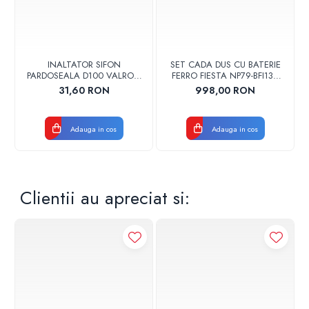
INALTATOR SIFON
SET CADA DUS CU BATERIE
PARDOSEALA D100 VALROM
FERRO FIESTA NP79-BFI13U
17001900004
CROM
31,60 RON
998,00 RON
Adauga in cos
Adauga in cos
Clientii au apreciat si: