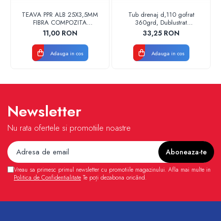
TEAVA PPR ALB 25X3,5MM
Tub drenaj d,110 gofrat
FIBRA COMPOZITA
360grd, Dublustrat
10033025004
verde/negru 110152 Drainkit
11,00 RON
33,25 RON
VALDUOTHERM VALROM
Adauga in cos
Adauga in cos
Newsletter
Nu rata ofertele si promotiile noastre
Vreau sa primesc primul newsletter cu promotiile magazinului. Afla mai multe in
Politica de Confidentialitate
Te poți dezabona oricând.