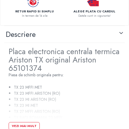
Pompe de caldura
RETUR RAPID SI SIMPLU
ALEGE PLATA CU CARDUL
Centrale peleti lemn
In termen de 14 zile
Datele sunt in siguranta!
Descriere
Placa electronica centrala termica
Ariston TX original Ariston
65101374
Piesa de schimb originala pentru:
TX 23 MFFI MET
TX 23 MFFI ARISTON (RO)
TX 23 MI ARISTON (RO)
TX 23 MI MET
TX 27 MFFI ARISTON (RO)
TX RADI ROMANIA 23 MFFI
TX RADI ROMANIA 23 MI
VEZI MAI MULT