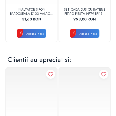
INALTATOR SIFON
SET CADA DUS CU BATERIE
PARDOSEALA D100 VALROM
FERRO FIESTA NP79-BFI13U
17001900004
CROM
31,60 RON
998,00 RON
Adauga in cos
Adauga in cos
Clientii au apreciat si: