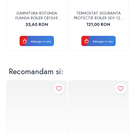
garantie, este necesar ca interventia si montajul sa fie
realizate de catre o firma agreata de producator si
GARNITURA ROTUNDA
TERMOSTAT SIGURANTA
autorizata ISCIR.
FLANSA BOILER CB1269
PROTECTIE BOILER SEV 125-
102356 ORIGINAL TESY
150 ISEA 46301060
35,60 RON
121,00 RON
ORIGINAL FERROLI
Adauga in cos
Adauga in cos
Recomandam si: