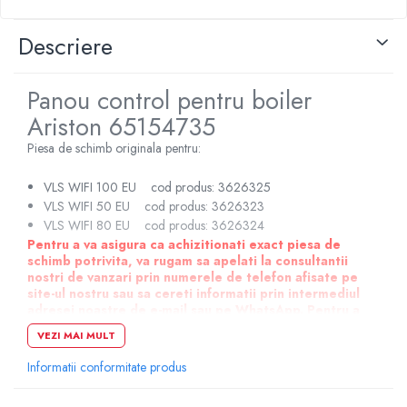
Pompe de caldura
Descriere
Centrale peleti lemn
Panou control pentru boiler
Ariston 65154735
Piesa de schimb originala pentru:
VLS WIFI 100 EU cod produs: 3626325
VLS WIFI 50 EU cod produs: 3626323
VLS WIFI 80 EU cod produs: 3626324
Pentru a va asigura ca achizitionati exact piesa de
schimb potrivita, va rugam sa apelati la consultantii
nostri de vanzari prin numerele de telefon afisate pe
site-ul nostru sau sa cereti informatii prin intermediul
adresei noastre de e-mail sau pe WhatsApp. Pentru a
identifica piesa de schimb potrivita, este necesar sa ne
VEZI MAI MULT
furnizati seria boilerului/centralei sau modelul exact si
anul de fabricatie.
Informatii conformitate produs
Va informam ca fotografiile afisate pe site sunt cu titlu
de prezentare, astfel ca pot exista mici diferente de