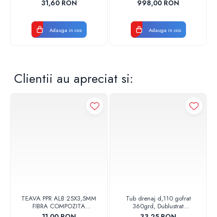
17001900004
CROM
31,60 RON
998,00 RON
Adauga in cos
Adauga in cos
Clientii au apreciat si:
TEAVA PPR ALB 25X3,5MM
Tub drenaj d,110 gofrat
FIBRA COMPOZITA
360grd, Dublustrat
10033025004
verde/negru 110152 Drainkit
11,00 RON
33,25 RON