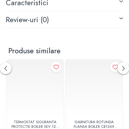
Caracteristici
nuanta, in functie de setarile monitorului sau telefonului
dumneavoastra, si pot contine accesorii care nu sunt
incluse in pachetul standard al produsului. De
Review-uri
(0)
asemenea, toate fotografiile prezentate pot sa nu
reflecte infatisarea actuala a produselor.
Va reamintim urmatoarele: conform normelor ISCIR,
orice interventie asupra centralelor termice si
aparatelor producatoare de apa calda poate fi realizata
doar de catre o firma autorizata ISCIR. Efectuarea
Produse similare
interventiilor de catre persoane sau firme neautorizate
se face pe propria raspundere.
De asemenea, va informam ca nerespectarea regulilor
de montaj conform specificatiilor producatorului duce
obligatoriu la pierderea garantiei. Pentru a beneficia de
garantie, este necesar ca interventia si montajul sa fie
realizate de catre o firma agreata de producator si
autorizata ISCIR.
TERMOSTAT SIGURANTA
GARNITURA ROTUNDA
PROTECTIE BOILER SEV 125-
FLANSA BOILER CB1269