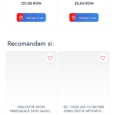
150 ISEA 46301060
102356 ORIGINAL TESY
121,00 RON
35,60 RON
ORIGINAL FERROLI
Adauga in cos
Adauga in cos
Recomandam si:
INALTATOR SIFON
SET CADA DUS CU BATERIE
PARDOSEALA D100 VALROM
FERRO FIESTA NP79-BFI13U