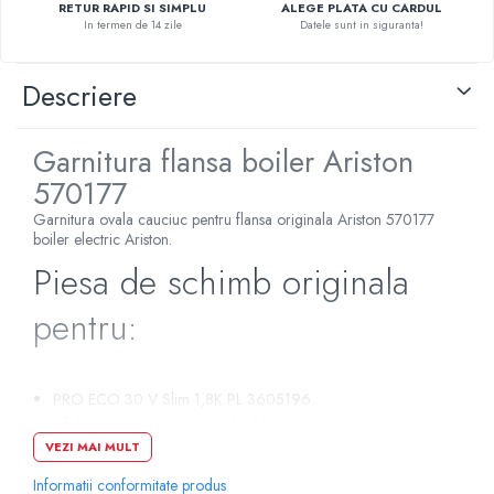
RETUR RAPID SI SIMPLU
ALEGE PLATA CU CARDUL
Pompe de caldura
In termen de 14 zile
Datele sunt in siguranta!
Centrale peleti lemn
Descriere
Garnitura flansa boiler Ariston
570177
Garnitura ovala cauciuc pentru flansa originala Ariston 570177
boiler electric Ariston.
Piesa de schimb originala
pentru:
PRO ECO 30 V Slim 1,8K PL 3605196
PRO ECO 30 V SLIM 1,8K PL 3626090
PRO ECO 50 V Slim 1,8K PL 3605197
VEZI MAI MULT
PRO ECO 50 V SLIM 1,8K PL 3626091
Informatii conformitate produs
PRO ECO 65 V Slim 1,8K PL 3605198