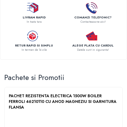
Pompe de caldura
Centrale peleti lemn
LIVRAM RAPID
COMANZI TELEFONIC?
In toata tara
Contacteaza-ne aici!
RETUR RAPID SI SIMPLU
ALEGE PLATA CU CARDUL
In termen de 14 zile
Datele sunt in siguranta!
Pachete si Promotii
PACHET REZISTENTA ELECTRICA 1500W BOILER
FERROLI 46210110 CU ANOD MAGNEZIU SI GARNITURA
FLANSA