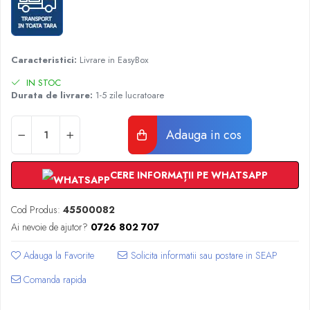
Radiatoare Otel Vogel&Noot
Radiatoare Otel Korado
Radiatoare de Baie Purmo Banga
Automatizare Termostate
Caracteristici:
Livrare in EasyBox
Detectoare
IN STOC
Termostate centrala ambient
Durata de livrare:
1-5 zile lucratoare
Detectoare de gaz si electrovalve
Detectoare de inundatie
Adauga in cos
Automatizari centrala termica
Stabilizatoare de tensiune
CERE INFORMAȚII PE WHATSAPP
Panouri solare apa calda
Accesorii panouri solare apa calda
Cod Produs:
45500082
Kituri panouri solare apa calda
Ai nevoie de ajutor?
0726 802 707
Panouri solare nepresurizate
Adauga la Favorite
Automatizari panouri solare
Teava flexibila inox si fitinguri panouri
Comanda rapida
solare
Grupuri de pompare panouri solare