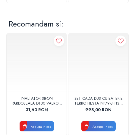
Recomandam si:
INALTATOR SIFON
SET CADA DUS CU BATERIE
PARDOSEALA D100 VALROM
FERRO FIESTA NP79-BFI13U
17001900004
CROM
31,60 RON
998,00 RON
Adauga in cos
Adauga in cos