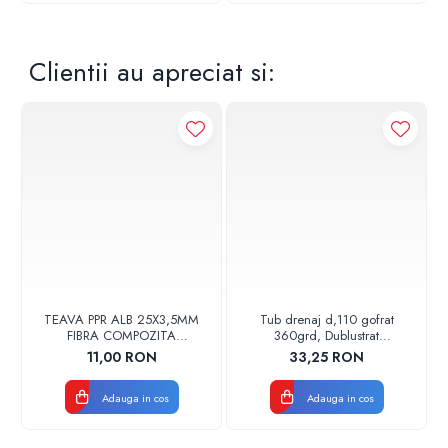
Clientii au apreciat si:
TEAVA PPR ALB 25X3,5MM
Tub drenaj d,110 gofrat
FIBRA COMPOZITA
360grd, Dublustrat
10033025004
verde/negru 110152 Drainkit
11,00 RON
33,25 RON
VALDUOTHERM VALROM
Adauga in cos
Adauga in cos