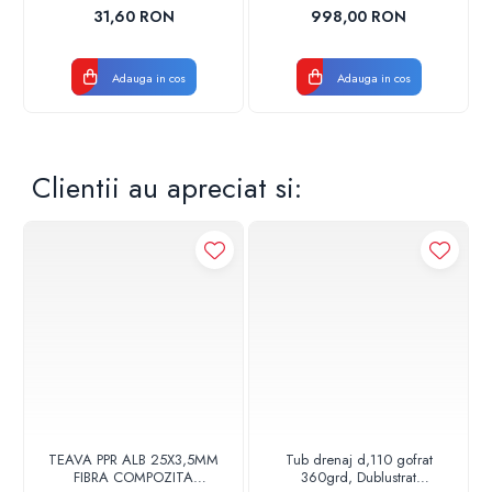
17001900004
CROM
31,60 RON
998,00 RON
Adauga in cos
Adauga in cos
Clientii au apreciat si:
TEAVA PPR ALB 25X3,5MM
Tub drenaj d,110 gofrat
FIBRA COMPOZITA
360grd, Dublustrat