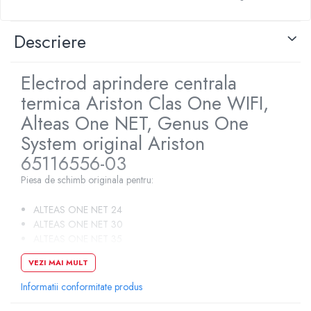
Pompe de caldura
Descriere
Centrale peleti lemn
Electrod aprindere centrala
termica Ariston Clas One WIFI,
Alteas One NET, Genus One
System original Ariston
65116556-03
Piesa de schimb originala pentru:
ALTEAS ONE NET 24
ALTEAS ONE NET 30
ALTEAS ONE NET 35
CLAS ONE WIFI 24
VEZI MAI MULT
CLAS ONE WIFI 30
CLAS ONE WIFI 35
Informatii conformitate produs
GENUS ONE 24