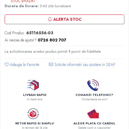
STOC EPUIZAT
Radiatoare Otel Vogel&Noot
Durata de livrare:
3-45 zile lucratoare
Radiatoare Otel Korado
Radiatoare de Baie Purmo Banga
ALERTA STOC
Automatizare Termostate
Detectoare
Cod Produs:
65116556-03
Termostate centrala ambient
Ai nevoie de ajutor?
0726 802 707
Detectoare de gaz si electrovalve
La achizitionarea acestui produs primiti
1
punct de fidelitate
Detectoare de inundatie
Automatizari centrala termica
Adauga la Favorite
Stabilizatoare de tensiune
Panouri solare apa calda
Accesorii panouri solare apa calda
Kituri panouri solare apa calda
LIVRAM RAPID
COMANZI TELEFONIC?
In toata tara
Contacteaza-ne aici!
Panouri solare nepresurizate
Automatizari panouri solare
Teava flexibila inox si fitinguri panouri
solare
RETUR RAPID SI SIMPLU
ALEGE PLATA CU CARDUL
Grupuri de pompare panouri solare
In termen de 14 zile
Datele sunt in siguranta!