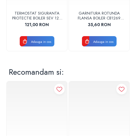
TERMOSTAT SIGURANTA
GARNITURA ROTUNDA
PROTECTIE BOILER SEV 125-
FLANSA BOILER CB1269
150 ISEA 46301060
102356 ORIGINAL TESY
121,00 RON
35,60 RON
ORIGINAL FERROLI
Adauga in cos
Adauga in cos
Recomandam si: