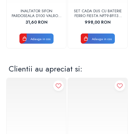
INALTATOR SIFON
SET CADA DUS CU BATERIE
PARDOSEALA D100 VALROM
FERRO FIESTA NP79-BFI13U
17001900004
CROM
31,60 RON
998,00 RON
Adauga in cos
Adauga in cos
Clientii au apreciat si: