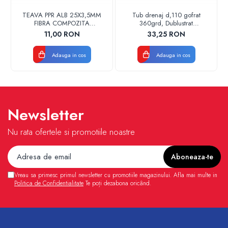
TEAVA PPR ALB 25X3,5MM
Tub drenaj d,110 gofrat
FIBRA COMPOZITA
360grd, Dublustrat
10033025004
verde/negru 110152 Drainkit
11,00 RON
33,25 RON
VALDUOTHERM VALROM
Adauga in cos
Adauga in cos
Newsletter
Nu rata ofertele si promotiile noastre
Vreau sa primesc primul newsletter cu promotiile magazinului. Afla mai multe in
Politica de Confidentialitate
Te poți dezabona oricând.