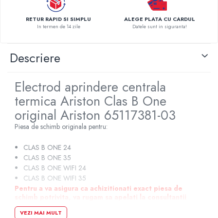
Pompe de caldura
RETUR RAPID SI SIMPLU
ALEGE PLATA CU CARDUL
Centrale peleti lemn
In termen de 14 zile
Datele sunt in siguranta!
Descriere
Electrod aprindere centrala
termica Ariston Clas B One
original Ariston 65117381-03
Piesa de schimb originala pentru:
CLAS B ONE 24
CLAS B ONE 35
CLAS B ONE WIFI 24
CLAS B ONE WIFI 35
Pentru a va asigura ca achizitionati exact piesa de
schimb potrivita, va rugam sa apelati la consultantii
nostri de vanzari prin numerele de telefon afisate pe
VEZI MAI MULT
site-ul nostru sau sa cereti informatii prin intermediul