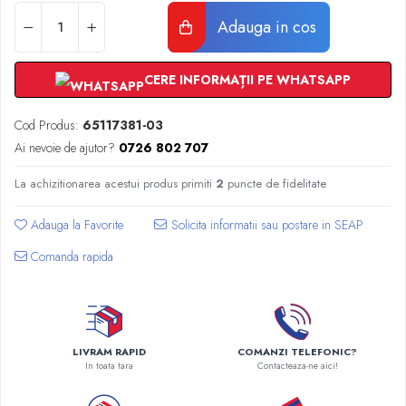
Radiatoare Otel Vogel&Noot
Adauga in cos
Radiatoare Otel Korado
Radiatoare de Baie Purmo Banga
Automatizare Termostate
CERE INFORMAȚII PE WHATSAPP
Detectoare
Termostate centrala ambient
Cod Produs:
65117381-03
Detectoare de gaz si electrovalve
Ai nevoie de ajutor?
0726 802 707
Detectoare de inundatie
La achizitionarea acestui produs primiti
2
puncte de fidelitate
Automatizari centrala termica
Stabilizatoare de tensiune
Adauga la Favorite
Panouri solare apa calda
Comanda rapida
Accesorii panouri solare apa calda
Kituri panouri solare apa calda
Panouri solare nepresurizate
Automatizari panouri solare
LIVRAM RAPID
COMANZI TELEFONIC?
Teava flexibila inox si fitinguri panouri
In toata tara
Contacteaza-ne aici!
solare
Grupuri de pompare panouri solare