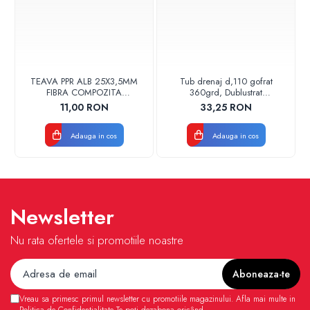
TEAVA PPR ALB 25X3,5MM
Tub drenaj d,110 gofrat
FIBRA COMPOZITA
360grd, Dublustrat
10033025004
verde/negru 110152 Drainkit
11,00 RON
33,25 RON
VALDUOTHERM VALROM
Adauga in cos
Adauga in cos
Newsletter
Nu rata ofertele si promotiile noastre
Vreau sa primesc primul newsletter cu promotiile magazinului. Afla mai multe in
Politica de Confidentialitate
Te poți dezabona oricând.