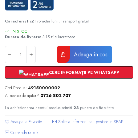
Radiatoare Otel Vogel&Noot
Radiatoare Otel Korado
Radiatoare de Baie Purmo Banga
Caracteristici:
Promotia lunii, Transport gratuit
Automatizare Termostate
IN STOC
Detectoare
Durata de livrare:
3-15 zile lucratoare
Termostate centrala ambient
Detectoare de gaz si electrovalve
Adauga in cos
Detectoare de inundatie
Automatizari centrala termica
CERE INFORMAȚII PE WHATSAPP
Stabilizatoare de tensiune
Panouri solare apa calda
Cod Produs:
49150000002
Accesorii panouri solare apa calda
Ai nevoie de ajutor?
0726 802 707
Kituri panouri solare apa calda
Panouri solare nepresurizate
La achizitionarea acestui produs primiti
23
puncte de fidelitate
Automatizari panouri solare
Adauga la Favorite
Teava flexibila inox si fitinguri panouri
solare
Comanda rapida
Grupuri de pompare panouri solare