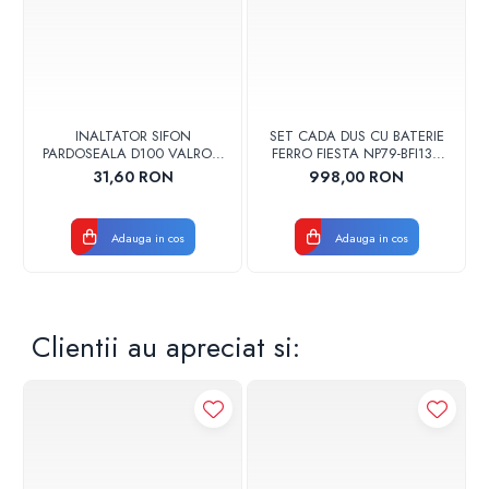
INALTATOR SIFON
SET CADA DUS CU BATERIE
PARDOSEALA D100 VALROM
FERRO FIESTA NP79-BFI13U
17001900004
CROM
31,60 RON
998,00 RON
Adauga in cos
Adauga in cos
Clientii au apreciat si: