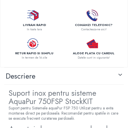
Pompe de caldura
Centrale peleti lemn
LIVRAM RAPID
COMANZI TELEFONIC?
In toata tara
Contacteaza-ne aici!
RETUR RAPID SI SIMPLU
ALEGE PLATA CU CARDUL
In termen de 14 zile
Datele sunt in siguranta!
Descriere
Suport inox pentru sisteme
AquaPur 750FSP StockKIT
Suport pentru Sistemele aquaPur FSP 750 Utilizat pentru a evita
montarea direct pe pardoseala. Recomandat pentru spatiile in care
se executa frecvent curatarea pardoselii.