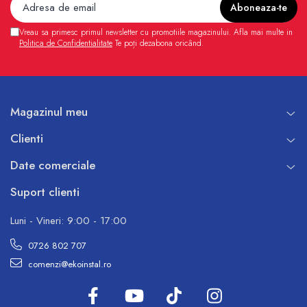
Pompe de caldura
Vreau sa primesc primul newsletter cu promotiile magazinului. Afla mai multe in
Centrale peleti lemn
Politica de Confidentialitate
Te poți dezabona oricând.
Magazinul meu
Clienti
Date comerciale
Suport clienti
Luni - Vineri: 9:00 - 17:00
0726 802 707
comenzi@ekoinstal.ro